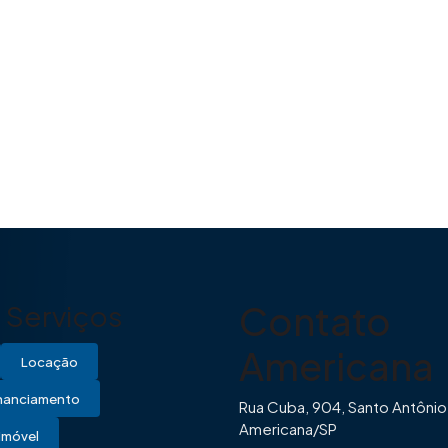
Contato
Serviços
Americana
Locação
inanciamento
Rua Cuba, 904, Santo Antônio
Americana/SP
Imóvel