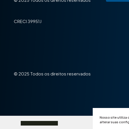
Jardim São Paulo (5)
Jardim São Roque (2)
Jardim Terramérica I (6)
CRECI 39951J
Jardim Terramérica II (5)
Jardim Terramérica III (3)
Jardim Thelja (3)
Jardim Werner Plaas (2)
Loteamento Residencial Jardim dos Ipês Amarelos (3)
Loteamento Residencial Jardim Esperança (2)
Monte Carlo (1)
© 2025 Todos os direitos reservados
Morada do Sol (9)
Nova Americana (4)
Paraíso (1)
Parque das Nações (11)
Parque Gramado (1)
Parque Liberdade (2)
Nosso site utiliza
Parque Nova Carioba (14)
alterar suas conf
Parque Novo Mundo (9)