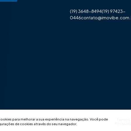
(19) 3648-8494
(19) 97423-
0446
contato@imovibe.com.
 cookies para melhorar a sua experiência na navegação.
Você pode
Termos
Privacid
igurações de cookies através do seu navegador.