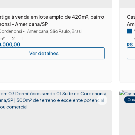
ntiga à venda em lote amplo de 420m², bairro
Cas
onsi - Americana/SP
Am
 Cordenonsi
,
Americana
,
São Paulo
,
Brasil
m²
2
1
.000,00
R$
Cas