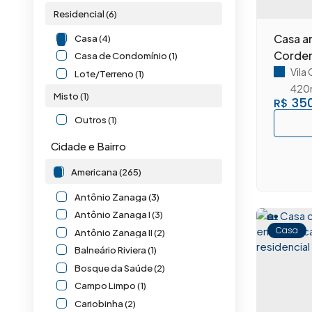
Residencial (6)
Casa a
Casa (4)
Corden
Casa de Condomínio (1)
Vila
Lote/Terreno (1)
420
Misto (1)
350
R$
Outros (1)
Cidade e Bairro
Americana (265)
Antônio Zanaga (3)
Antônio Zanaga I (3)
Casa
Antônio Zanaga II (2)
Balneário Riviera (1)
Bosque da Saúde (2)
Campo Limpo (1)
Cariobinha (2)