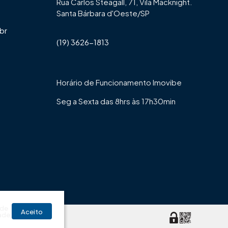
Rua Carlos Steagall, 71, Vila Macknight.
Santa Bárbara d'Oeste/SP
br
(19) 3626-1813
Horário de Funcionamento Imovibe
Seg a Sexta das 8hrs às 17h30min
 de
Aceito
ade