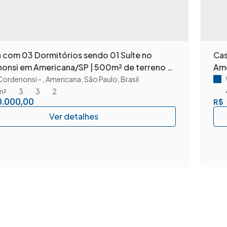
a com 03 Dormitórios sendo 01 Suíte no
Cas
onsi em Americana/SP | 500m² de terreno e
Am
te potencial residencial ou comercial
 Cordenonsi
,
Americana
,
São Paulo
,
Brasil
m²
3
3
2
.000,00
R$