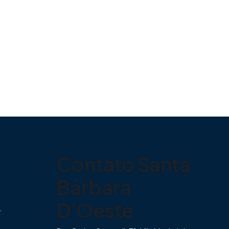
Contato Santa
Bárbara
D'Oeste
.