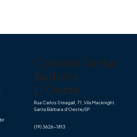
Contato Santa
Bárbara
D'Oeste
.
Rua Carlos Steagall, 71, Vila Macknight.
Santa Bárbara d'Oeste/SP
br
(19) 3626-1813