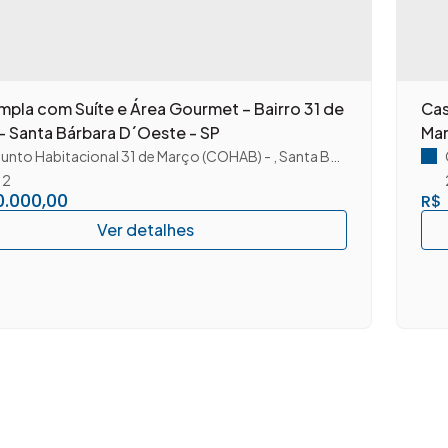
la com Suíte e Área Gourmet – Bairro 31 de
Cas
- Santa Bárbara D´Oeste - SP
Mar
unto Habitacional 31 de Março (COHAB)
,
Santa Bárbara D'Oeste
,
S
2
.000,00
R$