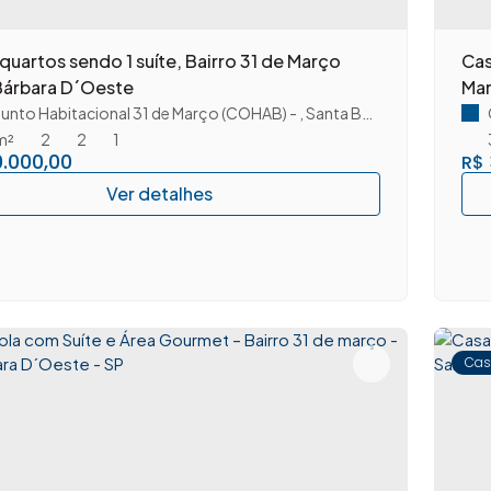
quartos sendo 1 suíte, Bairro 31 de Março
Cas
Bárbara D´Oeste
Mar
unto Habitacional 31 de Março (COHAB)
,
Santa Bárbara D'Oeste
,
S
m²
2
2
1
.000,00
R$
Cas