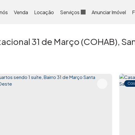
 nós
Venda
Locação
Serviços
Anunciar Imóvel
F
acional 31 de Março (COHAB), San
Cas