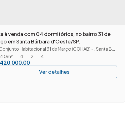
a à venda com 04 dormitórios, no bairro 31 de
ço em Santa Bárbara d'Oeste/SP.
ão Paulo
Conjunto Habitacional 31 de Março (COHAB)
,
Brasil
,
Santa Bárbara D'Oeste
210m²
4
2
4
420.000,00