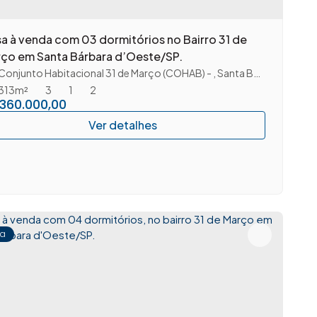
a à venda com 03 dormitórios no Bairro 31 de
ço em Santa Bárbara d’Oeste/SP.
ão Paulo
Conjunto Habitacional 31 de Março (COHAB)
,
Brasil
,
Santa Bárbara D'Oeste
313m²
3
1
2
360.000,00
a