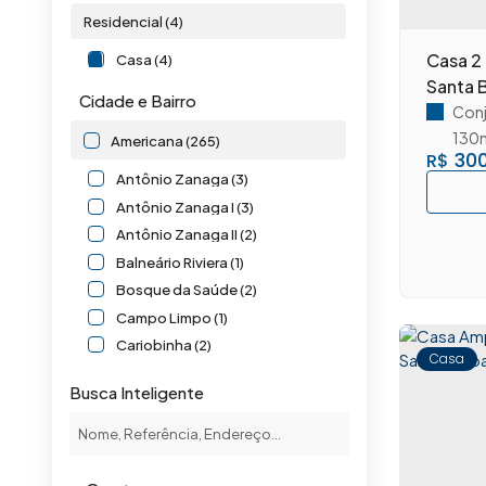
Residencial (4)
Casa 2 
Casa (4)
Santa 
Cidade e Bairro
Conj
130
Americana (265)
300
R$
Antônio Zanaga (3)
Antônio Zanaga I (3)
Antônio Zanaga II (2)
Balneário Riviera (1)
Bosque da Saúde (2)
Campo Limpo (1)
Cariobinha (2)
Casa
Catharina Zanaga (1)
Busca Inteligente
Centro (2)
Chácara Letônia (6)
Chácara Machadinho I (2)
Chácara Machadinho II (1)