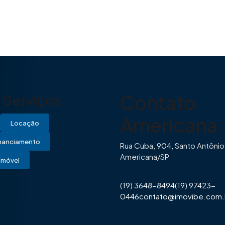
Contato
Serviços
Americana
Locação
inanciamento
Rua Cuba, 904, Santo Antônio
Americana/SP
Imóvel
(19) 3648-8494
(19) 97423-
0446
contato@imovibe.com.