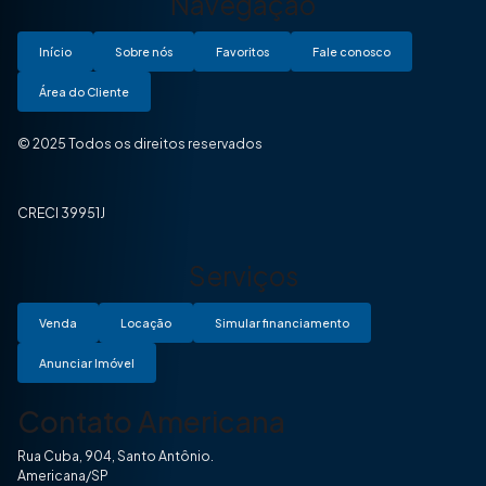
Navegação
Início
Sobre nós
Favoritos
Fale conosco
Área do Cliente
© 2025 Todos os direitos reservados
CRECI 39951J
Serviços
Venda
Locação
Simular financiamento
Anunciar Imóvel
Contato Americana
Rua Cuba, 904, Santo Antônio.
Americana/SP