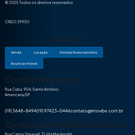
© 2025 Todos os direitos reservados
CRECI 39951J
Serviços
Venda
Locação
Simular financiamento
Anunciar Imóvel
Contato Americana
Rua Cuba, 904, Santo Antônio.
Americana/SP
(19) 3648-8494
(19) 97423-0446
contato@imovibe.com.br
Contato Santa Bárbara D'Oeste
Rua Carlos Steagall, 71, Vila Macknight.