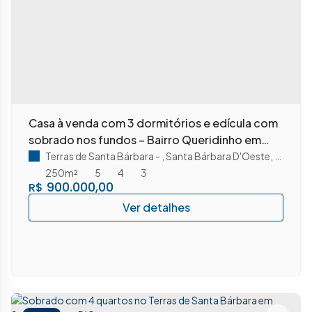
Casa à venda com 3 dormitórios e edícula com
sobrado nos fundos – Bairro Queridinho em
Santa Bárbara d’Oeste/SP
Terras de Santa Bárbara
,
Santa Bárbara D'Oeste
,
São Pau
250m²
5
4
3
900.000,00
R$