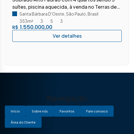
suítes, piscina aquecida, à venda no Terras de
Santa Bárbara – SP
Santa Bárbara D'Oeste
,
São Paulo
,
Brasil
353m²
3
5
3
1.550.000,00
R$
Navegação
Início
Sobre nós
Favoritos
Fale conosco
Área do Cliente