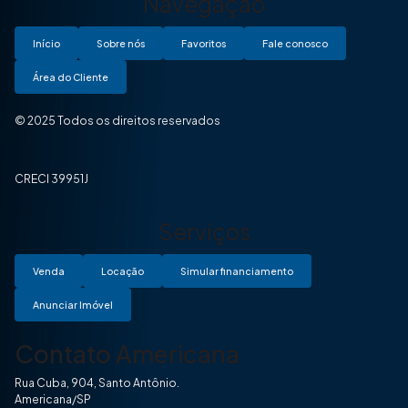
Navegação
Início
Sobre nós
Favoritos
Fale conosco
Área do Cliente
© 2025 Todos os direitos reservados
CRECI 39951J
Serviços
Venda
Locação
Simular financiamento
Anunciar Imóvel
Contato Americana
Rua Cuba, 904, Santo Antônio.
Americana/SP