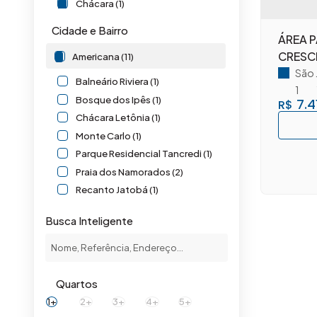
Chácara (1)
Cidade e Bairro
ÁREA 
CRESC
Americana (11)
São 
Balneário Riviera (1)
1
Bosque dos Ipês (1)
7.4
R$
Chácara Letônia (1)
Monte Carlo (1)
Parque Residencial Tancredi (1)
Praia dos Namorados (2)
Recanto Jatobá (1)
São José (1)
Busca Inteligente
São Sebastião (1)
Vila Bertini (1)
Santa Bárbara D'Oeste (7)
Quartos
Chácara Recreio Cruzeiro do Sul (2)
1+
2+
3+
4+
5+
Loteamento Chácara Pinheirinho (1)