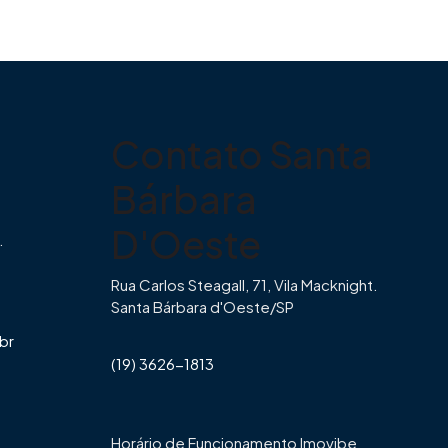
Contato Santa
Bárbara
D'Oeste
.
Rua Carlos Steagall, 71, Vila Macknight.
Santa Bárbara d'Oeste/SP
br
(19) 3626-1813
Horário de Funcionamento Imovibe