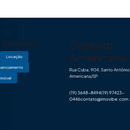
Contato
Serviços
Americana
Locação
inanciamento
Rua Cuba, 904, Santo Antônio
Americana/SP
Imóvel
(19) 3648-8494
(19) 97423-
0446
contato@imovibe.com.