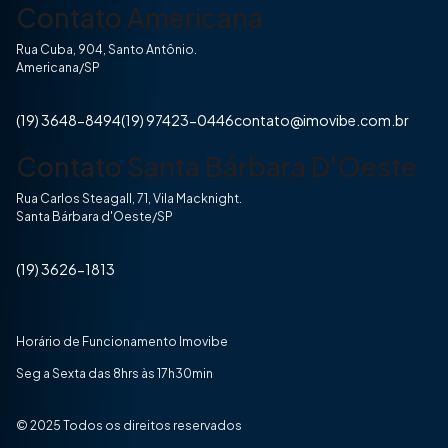
Contato Americana
Rua Cuba, 904, Santo Antônio.
Americana/SP
(19) 3648-8494
(19) 97423-0446
contato@imovibe.com.br
Contato Santa Bárbara D'Oeste
Rua Carlos Steagall, 71, Vila Macknight.
Santa Bárbara d'Oeste/SP
(19) 3626-1813
Horário de Funcionamento Imovibe
Seg a Sexta das 8hrs às 17h30min
© 2025 Todos os direitos reservados