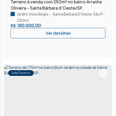
Terreno à venda com 250m² no bairro Arranha
Oliveira – Santa Bárbara d’Oeste/SP.
Jardim Vista Alegre
,
Santa Bárbara D'Oeste
,
São Paulo
,
Br
250m²
180.000,00
R$
Lote/Terreno