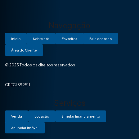
Navegação
Início
Sobre nós
Favoritos
Fale conosco
Área do Cliente
© 2025 Todos os direitos reservados
CRECI 39951J
Serviços
Venda
Locação
Simular financiamento
Anunciar Imóvel