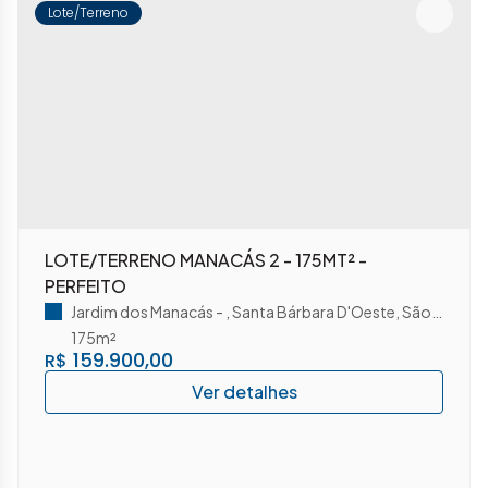
Lote/Terreno
LOTE/TERRENO MANACÁS 2 - 175MT² -
PERFEITO
Jardim dos Manacás
,
Santa Bárbara D'Oeste
,
São Paulo
,
B
175m²
159.900,00
R$