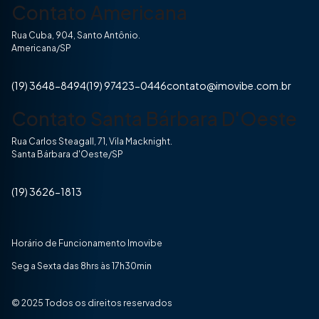
Contato Americana
Rua Cuba, 904, Santo Antônio.
Americana/SP
(19) 3648-8494
(19) 97423-0446
contato@imovibe.com.br
Contato Santa Bárbara D'Oeste
Rua Carlos Steagall, 71, Vila Macknight.
Santa Bárbara d'Oeste/SP
(19) 3626-1813
Horário de Funcionamento Imovibe
Seg a Sexta das 8hrs às 17h30min
© 2025 Todos os direitos reservados