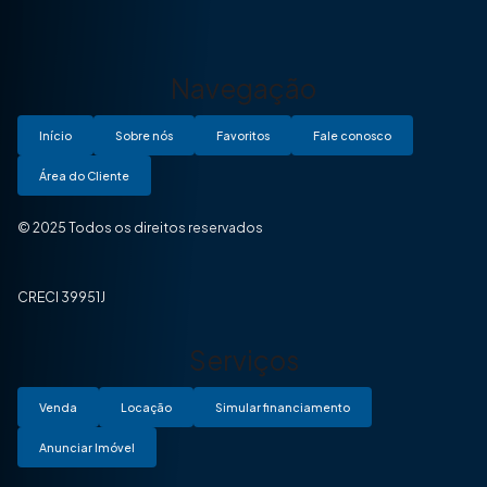
Navegação
Início
Sobre nós
Favoritos
Fale conosco
Área do Cliente
© 2025 Todos os direitos reservados
CRECI 39951J
Serviços
Venda
Locação
Simular financiamento
Anunciar Imóvel