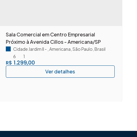
Sala Comercial em Centro Empresarial
A
Próximo à Avenida Cillos - Americana/SP
c
A
Cidade Jardim II
,
Americana
,
São Paulo
,
Brasil
6
1
1.299,00
R$