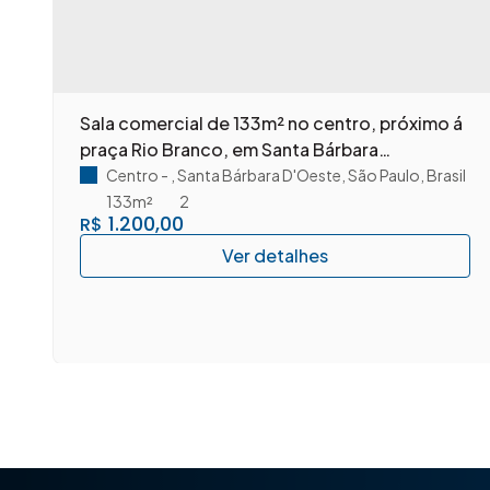
m
Sala comercial de 133m² no centro, próximo á
praça Rio Branco, em Santa Bárbara
D'Oeste/SP.
Centro
,
Santa Bárbara D'Oeste
,
São Paulo
,
Brasil
133m²
2
1.200,00
R$