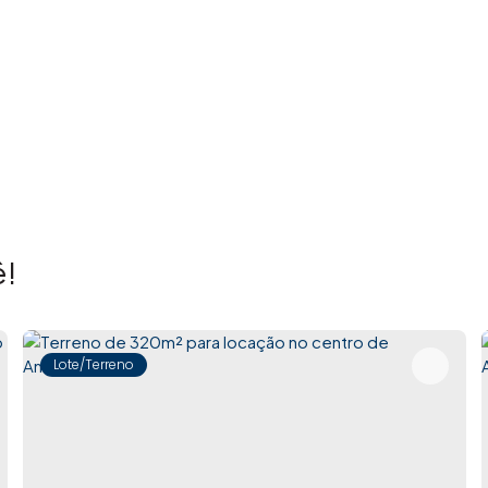
!
Lote/Terreno