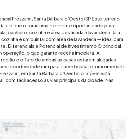
ncial Frezzarin, Santa Bárbara d’Oeste/SP Este terreno
das, o que o torna uma excelente oportunidade para
la, banheiro, cozinha e área destinada à lavanderia. Já a
 cozinha e um quintal com área de lavanderia — ideal para
. Diferenciais e Potencial de Investimento O principal
m operação, o que garante receita imediata. A
região e o fato de ambas as casas estarem alugadas
é uma oportunidade rara para quem busca retorno imediato
Frezzarin, em Santa Bárbara d’Oeste, o imóvel está
 com fácil acesso às vias principais da cidade. Nas
omo mercados, padarias, farmácias, escolas e pontos de
aente tanto para locadores quanto para moradores. A
tribuem para a valorização contínua do entorno.
ce? Entre em contato e descubra como essa oportunidade
liária que causa magia em você.