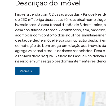
Descrição do Imóvel
Imóvel à venda com 02 casas alugadas – Parque Reside
de 250 m² abriga duas casas térreas atualmente aluga
investidores. A casa frontal dispõe de 3 dormitórios, sa
casa nos fundos oferece 2 dormitórios, sala, banheiro,
acomodar com conforto dois inquilinos simultaneamente
destaque deste imóvel é sua configuração dupla, já e
combinação de bom preço em relação aos imóveis da 
agrega valor real e reduz os riscos associados. Essa 
e rentabilidade segura. Situado no Parque Residencial 
inserido em uma região predominantemente residencial,
proximidades, você encontra comércios essenciais, c
Ver mais...
transporte público, tornando o imóvel acessível e atr
mobilidade e infraestrutura consolidada da região con
Interessado na rentabilidade que este imóvel ofere
pode ser sua. Imovibe Imóveis (19) 3648-8494 A imobi