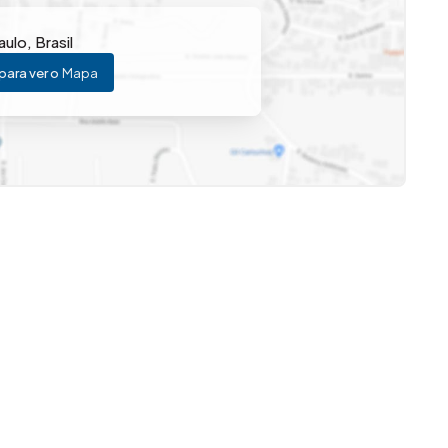
aulo
,
Brasil
para ver o
Mapa