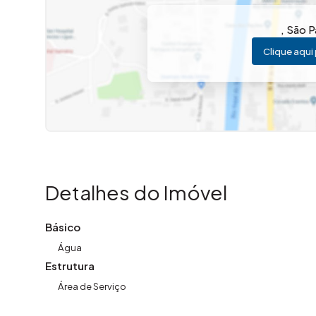
,
São P
Clique aqui 
Detalhes do Imóvel
Básico
Água
Estrutura
Área de Serviço