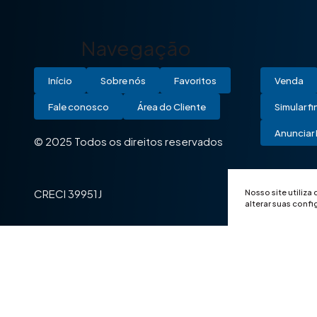
Navegação
Início
Sobre nós
Favoritos
Venda
Fale conosco
Área do Cliente
Simular f
Anunciar 
© 2025 Todos os direitos reservados
Nosso site utiliza
CRECI 39951J
alterar suas conf