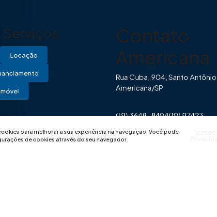
Contato
Serviços
Americana
Locação
inanciamento
Rua Cuba, 904, Santo Antônio
Americana/SP
Imóvel
(19) 3648-8494
(19) 97423-
0446
contato@imovibe.com.
 cookies para melhorar a sua experiência na navegação.
Você pode
Termos
Privacid
igurações de cookies através do seu navegador.