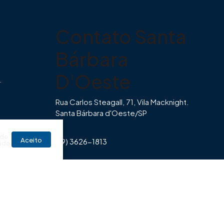
Contato Santa
Bárbara
D'Oeste
.
Rua Carlos Steagall, 71, Vila Macknight.
Santa Bárbara d'Oeste/SP
br
 de
Aceito
(19) 3626-1813
ade
Horário de Funcionamento Imovibe
Seg a Sexta das 8hrs às 17h30min