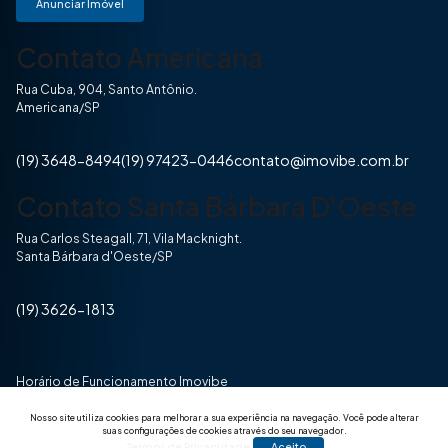
Anunciar Imóvel
Contato Americana
Rua Cuba, 904, Santo Antônio.
Americana/SP
(19) 3648-8494
(19) 97423-0446
contato@imovibe.com.br
Contato Santa Bárbara D'Oeste
Rua Carlos Steagall, 71, Vila Macknight.
Santa Bárbara d'Oeste/SP
(19) 3626-1813
Horário de Funcionamento Imovibe
Seg a Sexta das 8hrs às 17h30min
Nosso site utiliza cookies para melhorar a sua experiência na navegação.
Você pode alterar
suas configurações de cookies através do seu navegador.
Termos de Privacidade
Aceito