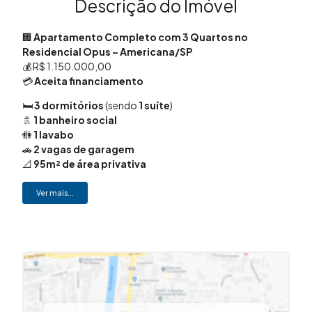
Descrição do Imóvel
🏢
Apartamento Completo com 3 Quartos no
Residencial Opus – Americana/SP
💰 R$ 1.150.000,00
💳
Aceita financiamento
🛏️
3 dormitórios
(sendo
1 suíte
)
🚿
1 banheiro social
🚻
1 lavabo
🚗
2 vagas de garagem
📐
95m² de área privativa
🛋️
Sala de estar ampla e climatizada
Ver mais...
🍽️
Ambientes integrados e funcionais
❄️
Ar-condicionado na sala e em todos os
dormitórios
✨
Diferenciais do imóvel:
✔️
Móveis planejados em todos os ambientes
✔️
Aquecimento de água a gás
✔️
Janelas automáticas e antirruído