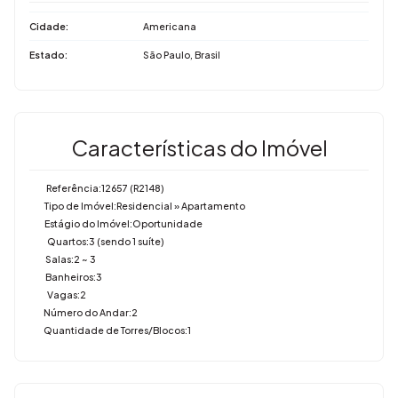
Cidade:
Americana
Estado:
São Paulo, Brasil
Características do Imóvel
Referência:
12657
(R2148)
Tipo de Imóvel:
Residencial
»
Apartamento
Estágio do Imóvel:
Oportunidade
Quartos:
3 (sendo 1 suíte)
Salas:
2 ~ 3
Banheiros:
3
Vagas:
2
Número do Andar:
2
Quantidade de Torres/Blocos:
1