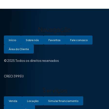
Navegação
Início
Sobre nós
Favoritos
Fale conosco
Área do Cliente
© 2025 Todos os direitos reservados
CRECI 39951J
Serviços
Venda
Locação
Simular financiamento