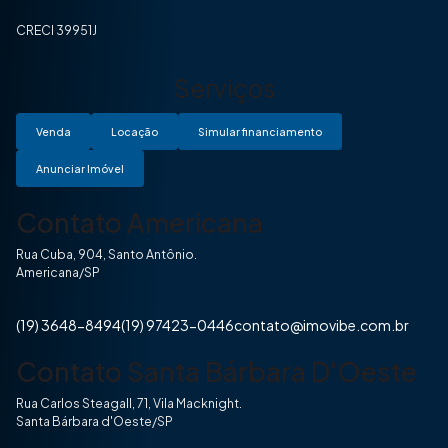
CRECI 39951J
Serviços
Venda
Locação
Simular financiamento
Anunciar Imóvel
Contato Americana
Rua Cuba, 904, Santo Antônio.
Americana/SP
(19) 3648-8494
(19) 97423-0446
contato@imovibe.com.br
Contato Santa Bárbara D'Oeste
Rua Carlos Steagall, 71, Vila Macknight.
Santa Bárbara d'Oeste/SP