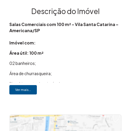
Descrição do Imóvel
Salas Comerciais com 100 m² – Vila Santa Catarina –
Americana/SP
Imóvel com:
Área útil: 100 m²
02 banheiros;
Área de churrasqueira;
Piso frio em todo o imóvel;
Ver mais...
Ambiente amplo e versátil.
Localizada no bairro Vila Santa Catarina, em Americana,
esta sala comercial oferece excelente localização, com
fácil acesso às principais vias da cidade e ótima visibilidade