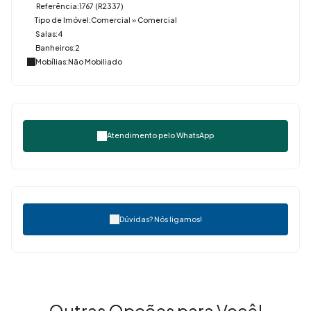
Referência:
1767
(R2337)
Tipo de Imóvel:
Comercial
»
Comercial
Salas:
4
Banheiros:
2
Mobílias:
Não Mobiliado
Atendimento pelo
WhatsApp
Dúvidas? Nós ligamos!
Outras Opções para Você!