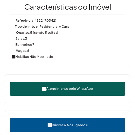
Características do Imóvel
Referência:
4522
(R0342)
Tipo de Imóvel:
Residencial
»
Casa
Quartos:
5 (sendo 5 suítes)
Salas:
3
Banheiros:
7
Vagas:
6
Mobílias:
Não Mobiliado
Atendimento pelo
WhatsApp
Dúvidas? Nós ligamos!