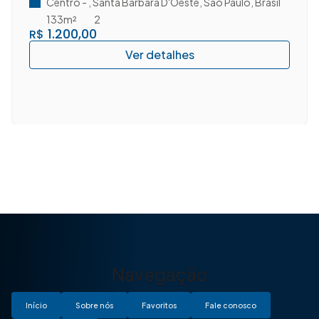
D'Oeste/SP.
Centro
,
Santa Bárbara D'Oeste
,
São Paulo
,
Brasil
133m²
2
1.200,00
R$
Navegação
Início
Sobre nós
Favoritos
Fale conosco