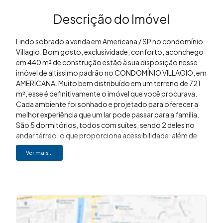
Descrição do Imóvel
Lindo sobrado a venda em Americana / SP no condomínio
Villagio. Bom gosto, exclusividade, conforto, aconchego
em 440 m² de construção estão à sua disposição nesse
imóvel de altíssimo padrão no CONDOMÍNIO VILLAGIO, em
AMERICANA. Muito bem distribuído em um terreno de 721
m², esse é definitivamente o imóvel que você procurava.
Cada ambiente foi sonhado e projetado para oferecer a
melhor experiência que um lar pode passar para a família.
São 5 dormitórios, todos com suítes, sendo 2 deles no
andar térreo, o que proporciona acessibilidade, além de
mais 2 banheiros e um lavabo, para total privacidade e
Ver mais...
conforto. Ainda no térreo, um ambiente especial e
projetado para ser uma sala de TV fechada, para
experiências incríveis de som e imagem, em família ou
amigos. Uma sala de jantar ampla integrada à cozinha irá
proporcionar momentos de intimidade e refeições
incríveis. Espaço para home office também é uma
realidade nesse surpreendente sobrado. Para serviços