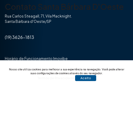
Contato Santa Bárbara D'Oeste
Rua Carlos Steagall, 71, Vila Macknight.
Santa Bárbara d'Oeste/SP
(19) 3626-1813
Horário de Funcionamento Imovibe
Seg a Sexta das 8hrs às 17h30min
Nosso site utiliza cookies para melhorar a sua experiência na navegação.
Você pode alterar
suas configurações de cookies através do seu navegador.
Termos de Privacidade
Aceito
© 2025 Todos os direitos reservados