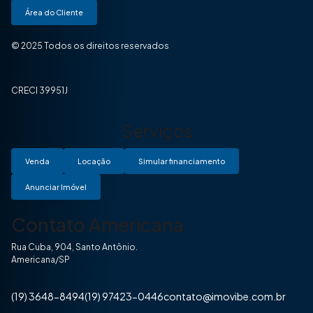
Área do Cliente
© 2025 Todos os direitos reservados
CRECI 39951J
Serviços
Venda
Locação
Simular financiamento
Anunciar Imóvel
Contato Americana
Rua Cuba, 904, Santo Antônio.
Americana/SP
(19) 3648-8494
(19) 97423-0446
contato@imovibe.com.br