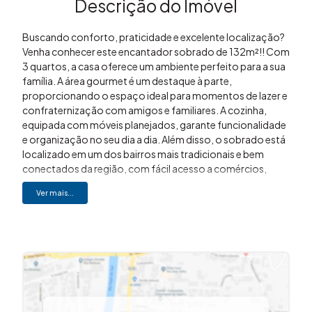
Descrição do Imóvel
Buscando conforto, praticidade e excelente localização?
Venha conhecer este encantador sobrado de 132m²!! Com
3 quartos, a casa oferece um ambiente perfeito para a sua
família. A área gourmet é um destaque à parte,
proporcionando o espaço ideal para momentos de lazer e
confraternização com amigos e familiares. A cozinha,
equipada com móveis planejados, garante funcionalidade
e organização no seu dia a dia. Além disso, o sobrado está
localizado em um dos bairros mais tradicionais e bem
conectados da região, com fácil acesso a comércios,
escolas e transporte público. Imóvel é uma excelente
Ver mais...
oportunidade para quem deseja morar com qualidade e ter
o espaço dos seus sonhos. Não deixe passar essa chance
de conquistar o seu novo lar! Quer saber mais? Agende sua
visita agora mesmo! (19) 3648-8494 IMOVIBE – A
imobiliária que causa magia em você!