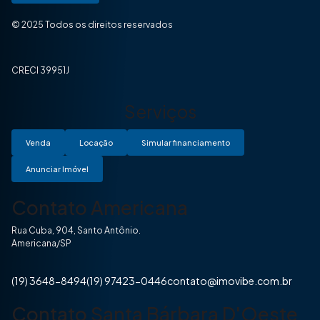
© 2025 Todos os direitos reservados
CRECI 39951J
Serviços
Venda
Locação
Simular financiamento
Anunciar Imóvel
Contato Americana
Rua Cuba, 904, Santo Antônio.
Americana/SP
(19) 3648-8494
(19) 97423-0446
contato@imovibe.com.br
Contato Santa Bárbara D'Oeste