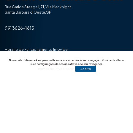
Rua Carlos Steagall, 71, Vila Macknight.
Santa Bárbara d'Oeste/SP
(19) 3626-1813
Horário de Funcionamento Imovibe
Seg a Sexta das 8hrs às 17h30min
Nosso site utiliza cookies para melhorar a sua experiência na navegação.
Você pode alterar
suas configurações de cookies através do seu navegador.
Termos de Privacidade
Aceito
© 2025 Todos os direitos reservados