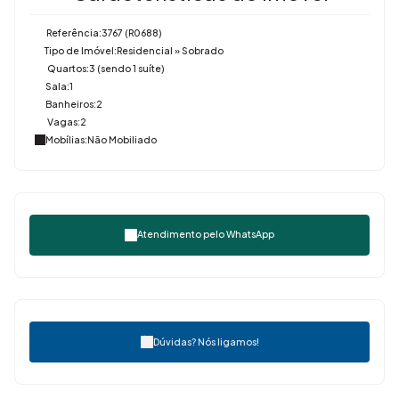
Referência:
3767
(R0688)
Tipo de Imóvel:
Residencial
»
Sobrado
Quartos:
3 (sendo 1 suíte)
Sala:
1
Banheiros:
2
Vagas:
2
Mobílias:
Não Mobiliado
Atendimento pelo
WhatsApp
Dúvidas? Nós ligamos!