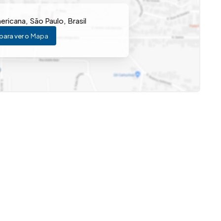
os equipados com guarda-roupas planejados que otimizam
ericana
,
São Paulo
,
Brasil
ha também possui móveis planejados, oferecendo um
para ver o
Mapa
s atividades do cotidiano.
 agradável para momentos de descanso e convivência em
dade à rotina, estando discretamente integrada à área do
t, equipada com churrasqueira e fogão a lenha,
 especiais. O imóvel conta ainda com garagem para até 4
ibe Imóveis e agende sua visita pelo telefone (19) 3648-
OCÊ!