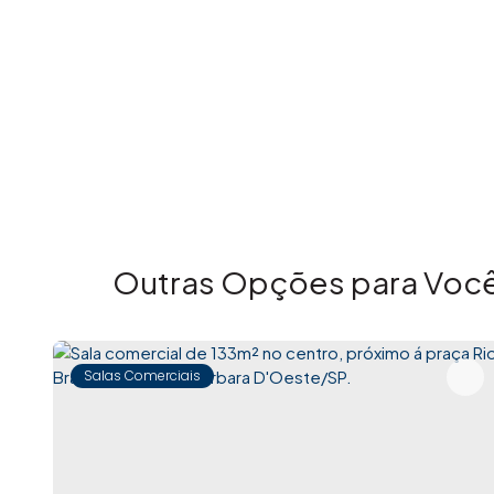
Sobre a Imovibe Imóveis
A Imovibe Imóveis nasceu em 2021 com o propósito 
soluções imobiliárias completas com transparência, 
de atuação, já superamos a marca de 700 imóveis vend
e centrado na experiência do cliente.
Atuamos na compra, venda e locação de imóveis, prest
transações seguras e tranquilas. Acreditamos que ca
é um novo capítulo na vida de quem compra, vende ou 
Outras Opções para Você
Nosso atendimento é próximo, humano e orientado a r
responsabilidade em cada etapa do processo.
Salas Comerciais
Imovibe Imóveis. A imobiliária que causa magia em