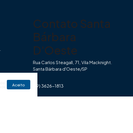
Contato Santa
Bárbara
D'Oeste
.
Rua Carlos Steagall, 71, Vila Macknight.
Santa Bárbara d'Oeste/SP
br
 de
Aceito
(19) 3626-1813
ade
Horário de Funcionamento Imovibe
Seg a Sexta das 8hrs às 17h30min