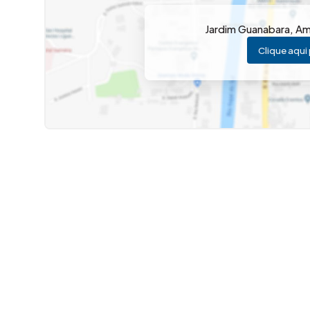
✨ O imóvel conta com 2 quartos, sendo 1 suíte, amb
Jardim Guanabara
,
Am
o espaço e proporcionam mais organização. A cozin
Clique aqui 
ambiente moderno, funcional e bem aproveitado para a
A sala é ampla e bem iluminada, criando um ambiente
família. Nos fundos, a lavanderia garante mais pratici
imóvel.
Um dos grandes destaques do sobrado é a área gourme
perfeita para reunir amigos e familiares em momentos
veículos, proporcionando comodidade e segurança.
📲 Gostou desse imóvel? Fale com um corretor da Imov
8494.
Imovibe Imóveis - a imobiliária que causa magia em V