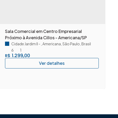
Sala Comercial em Centro Empresarial
A
Próximo à Avenida Cillos - Americana/SP
c
A
Cidade Jardim II
,
Americana
,
São Paulo
,
Brasil
6
1
1.299,00
R$