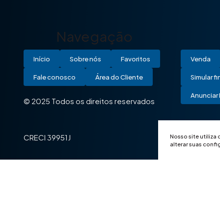
Navegação
Início
Sobre nós
Favoritos
Venda
Fale conosco
Área do Cliente
Simular f
Anunciar 
© 2025 Todos os direitos reservados
Nosso site utiliza
CRECI 39951J
alterar suas conf