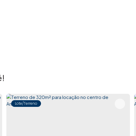
de conectar pessoas aos seus sonhos, oferecendo
segurança e atendimento personalizado. Em poucos anos
idos, resultado de um trabalho consistente, profissional
ando toda a assessoria necessária para garantir
da imóvel representa muito mais do que uma negociação:
aluga.
!
esultados, sempre com clareza, agilidade e
Lote/Terreno
 você.