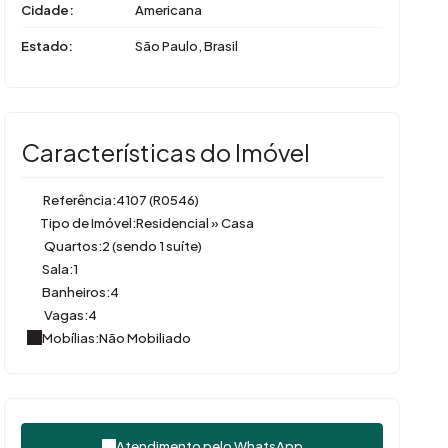
Cidade:
Americana
Estado:
São Paulo, Brasil
Características do Imóvel
Referência:
4107
(R0546)
Tipo de Imóvel:
Residencial
»
Casa
Quartos:
2 (sendo 1 suíte)
Sala:
1
Banheiros:
4
Vagas:
4
Mobílias:
Não Mobiliado
Atendimento pelo
WhatsApp