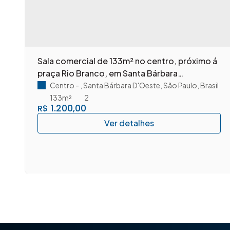
m
Sala comercial de 133m² no centro, próximo á
praça Rio Branco, em Santa Bárbara
D'Oeste/SP.
Centro
,
Santa Bárbara D'Oeste
,
São Paulo
,
Brasil
133m²
2
1.200,00
R$