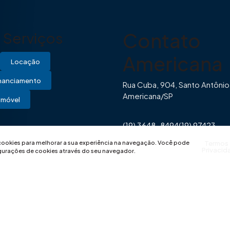
Contato
Serviços
Americana
Locação
inanciamento
Rua Cuba, 904, Santo Antônio
Americana/SP
Imóvel
(19) 3648-8494
(19) 97423-
0446
contato@imovibe.com.
 cookies para melhorar a sua experiência na navegação.
Você pode
Termos
Privacid
igurações de cookies através do seu navegador.