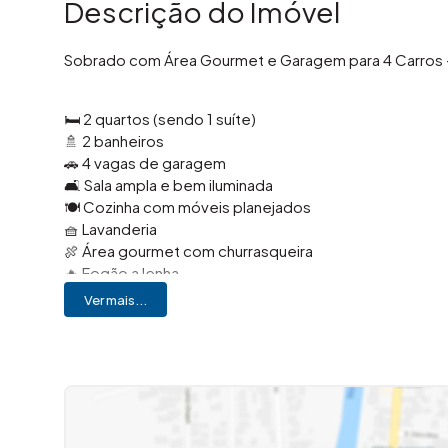
Descrição do Imóvel
Sobrado com Área Gourmet e Garagem para 4 Carros –
🛏️ 2 quartos (sendo 1 suíte)
🚿 2 banheiros
🚗 4 vagas de garagem
🛋️ Sala ampla e bem iluminada
🍽️ Cozinha com móveis planejados
🧺 Lavanderia
🍖 Área gourmet com churrasqueira
🔥 Fogão a lenha
🪑 Guarda-roupas planejados nos quartos
Ver mais...
📍 Localizado em
Americana
, este sobrado oferece um
praticidade para o dia a dia, em uma cidade reconheci
vida.