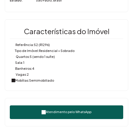
Estado:
São Paulo, Brasil
Características do Imóvel
Referência:
52
(R1296)
Tipo de Imóvel:
Residencial
»
Sobrado
Quartos:
5 (sendo 1 suíte)
Sala:
1
Banheiros:
4
Vagas:
2
Mobílias:
Semimobiliado
Atendimento pelo
WhatsApp