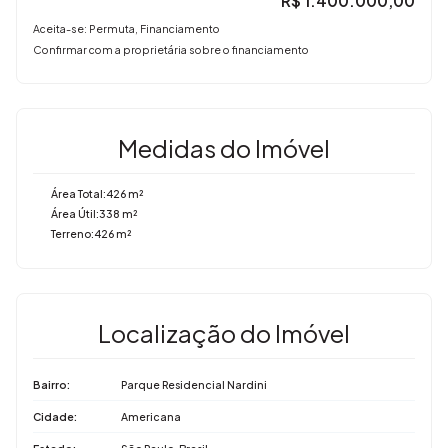
R$
1.400.000,00
Aceita-se: Permuta, Financiamento
Confirmar com a proprietária sobre o financiamento
Medidas do Imóvel
Área Total:
426 m²
Área Útil:
338 m²
Terreno:
426 m²
Localização do Imóvel
Bairro:
Parque Residencial Nardini
Cidade:
Americana