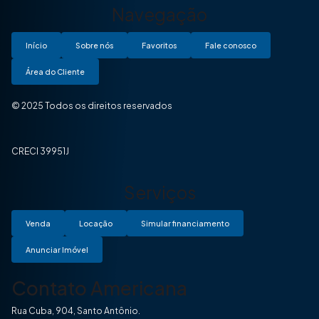
Navegação
Início
Sobre nós
Favoritos
Fale conosco
Área do Cliente
© 2025 Todos os direitos reservados
CRECI 39951J
Serviços
Venda
Locação
Simular financiamento
Anunciar Imóvel
Contato Americana
Rua Cuba, 904, Santo Antônio.