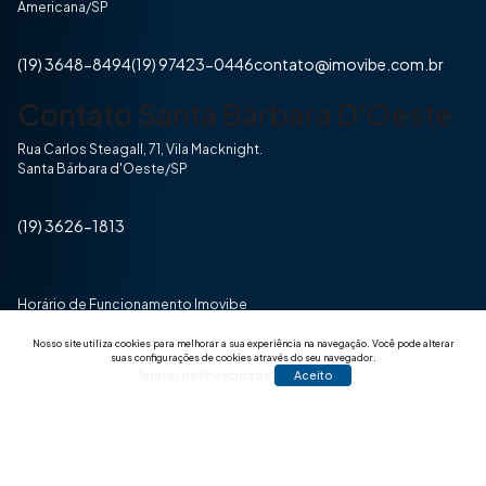
Americana/SP
(19) 3648-8494
(19) 97423-0446
contato@imovibe.com.br
Contato Santa Bárbara D'Oeste
Rua Carlos Steagall, 71, Vila Macknight.
Santa Bárbara d'Oeste/SP
(19) 3626-1813
Horário de Funcionamento Imovibe
Seg a Sexta das 8hrs às 17h30min
Nosso site utiliza cookies para melhorar a sua experiência na navegação.
Você pode alterar
suas configurações de cookies através do seu navegador.
Termos de Privacidade
Aceito
© 2025 Todos os direitos reservados