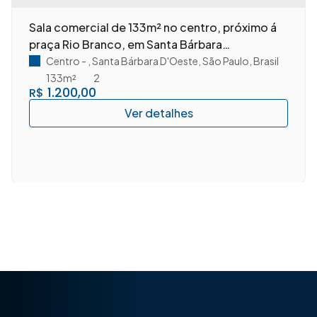
Sala comercial de 133m² no centro, próximo á
praça Rio Branco, em Santa Bárbara
D'Oeste/SP.
rasil
Centro
,
Santa Bárbara D'Oeste
,
São Paulo
,
Brasil
133m²
2
1.200,00
R$