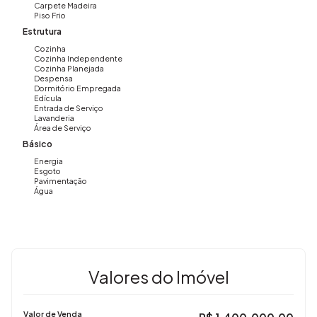
Carpete Madeira
Piso Frio
Gostou deste imóvel? Entre em contato.
Estrutura
📞 (19) 3648-8494
Cozinha
Imovibe Imóveis – A imobiliária que causa magia em você.
Cozinha Independente
Cozinha Planejada
Despensa
Dormitório Empregada
Edícula
Entrada de Serviço
Lavanderia
Área de Serviço
Básico
Energia
Esgoto
Pavimentação
Água
Valores do Imóvel
Valor de Venda