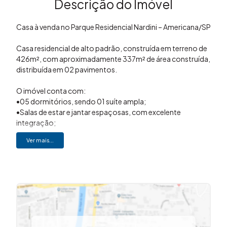
Descrição do Imóvel
Casa à venda no Parque Residencial Nardini – Americana/SP
Casa residencial de alto padrão, construída em terreno de
426m², com aproximadamente 337m² de área construída,
distribuída em 02 pavimentos.
O imóvel conta com:
•05 dormitórios, sendo 01 suíte ampla;
•Salas de estar e jantar espaçosas, com excelente
integração;
•Cozinha ampla com armários planejados e bancadas em
Ver mais...
granito;
•Despensa independente;
•Escritório;
•Lavabo;
•04 banheiros no total, sendo um deles com
hidromassagem;
•Área de serviço separada;
•Varandas que ampliam a ventilação e iluminação natural;