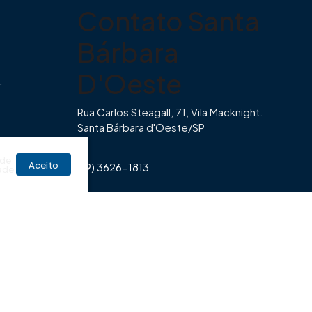
Contato Santa
Bárbara
D'Oeste
.
Rua Carlos Steagall, 71, Vila Macknight.
Santa Bárbara d'Oeste/SP
br
 de
Aceito
(19) 3626-1813
ade
Horário de Funcionamento Imovibe
Seg a Sexta das 8hrs às 17h30min