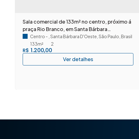
m
Sala comercial de 133m² no centro, próximo á
praça Rio Branco, em Santa Bárbara
D'Oeste/SP.
Centro
,
Santa Bárbara D'Oeste
,
São Paulo
,
Brasil
133m²
2
1.200,00
R$