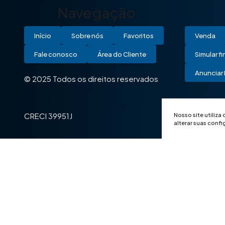
Navegação
Início
Sobre nós
Favoritos
Venda
Fale conosco
Área do Cliente
Simular f
Anunciar 
© 2025 Todos os direitos reservados
Nosso site utiliza
CRECI 39951J
alterar suas conf
© 2025 Todos os direitos reservados