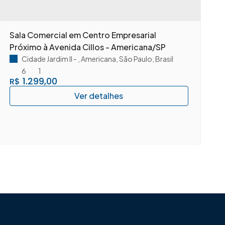
Sala Comercial em Centro Empresarial
A
Próximo à Avenida Cillos - Americana/SP
c
A
Cidade Jardim II
,
Americana
,
São Paulo
,
Brasil
6
1
1.299,00
R$