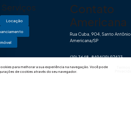
Contato
Serviços
Americana
Locação
inanciamento
Rua Cuba, 904, Santo Antônio
Americana/SP
Imóvel
(19) 3648-8494
(19) 97423-
0446
contato@imovibe.com.
 cookies para melhorar a sua experiência na navegação.
Você pode
Termos
Privacid
igurações de cookies através do seu navegador.