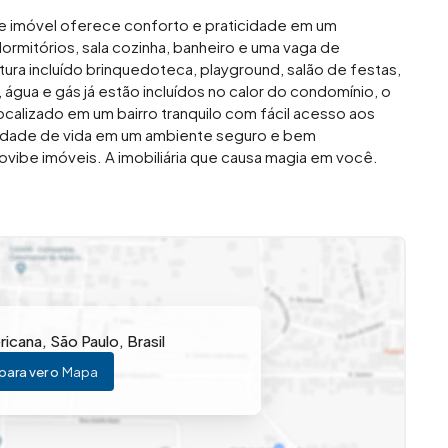
te imóvel oferece conforto e praticidade em um
rmitórios, sala cozinha, banheiro e uma vaga de
ra incluído brinquedoteca, playground, salão de festas,
, água e gás já estão incluídos no calor do condomínio, o
ocalizado em um bairro tranquilo com fácil acesso aos
alidade de vida em um ambiente seguro e bem
ovibe imóveis. A imobiliária que causa magia em você.
ricana
,
São Paulo
,
Brasil
para ver o
Mapa