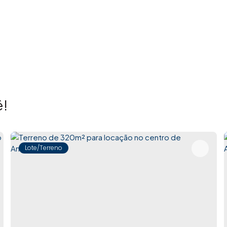
!
Lote/Terreno