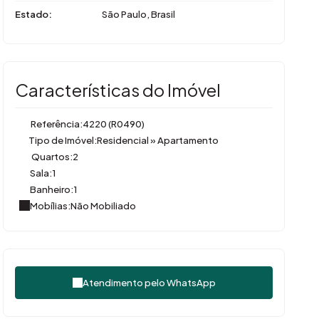
Estado:
São Paulo, Brasil
Características do Imóvel
Referência:
4220
(R0490)
Tipo de Imóvel:
Residencial
»
Apartamento
Quartos:
2
Sala:
1
Banheiro:
1
Mobílias:
Não Mobiliado
Atendimento pelo
WhatsApp