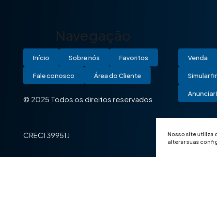
Navegação
Início
Sobre nós
Favoritos
Venda
Fale conosco
Área do Cliente
Simular f
Anunciar 
© 2025 Todos os direitos reservados
Nosso site utiliza
CRECI 39951J
alterar suas conf