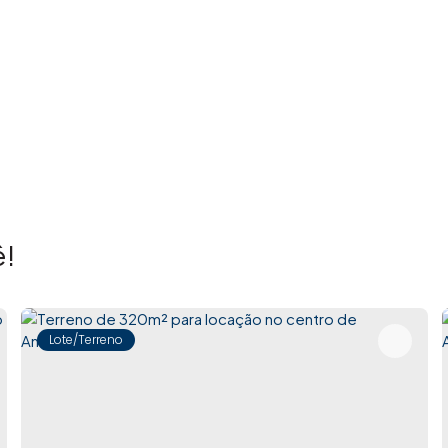
!
Lote/Terreno