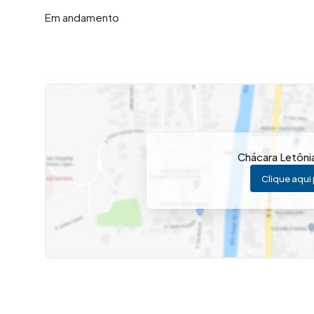
Em andamento
Chácara Letôni
Clique aqui 