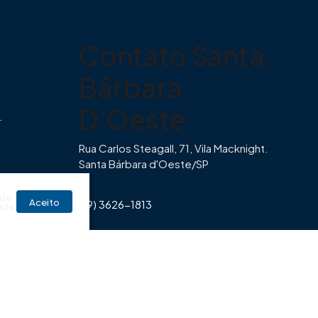
Contato Santa
Bárbara
D'Oeste
.
Rua Carlos Steagall, 71, Vila Macknight.
Santa Bárbara d'Oeste/SP
br
 de
Aceito
(19) 3626-1813
ade
Horário de Funcionamento Imovibe
Seg a Sexta das 8hrs às 17h30min