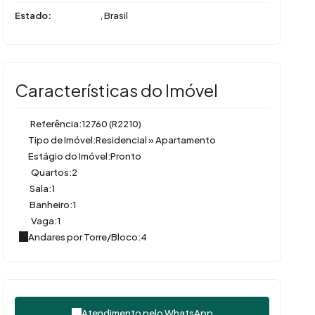
Estado:
, Brasil
Características do Imóvel
Referência:
12760
(R2210)
Tipo de Imóvel:
Residencial
»
Apartamento
Estágio do Imóvel:
Pronto
Quartos:
2
Sala:
1
Banheiro:
1
Vaga:
1
Andares por Torre/Bloco:
4
Atendimento pelo
WhatsApp