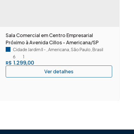
Sala Comercial em Centro Empresarial
A
Próximo à Avenida Cillos - Americana/SP
c
A
Cidade Jardim II
,
Americana
,
São Paulo
,
Brasil
6
1
1.299,00
R$