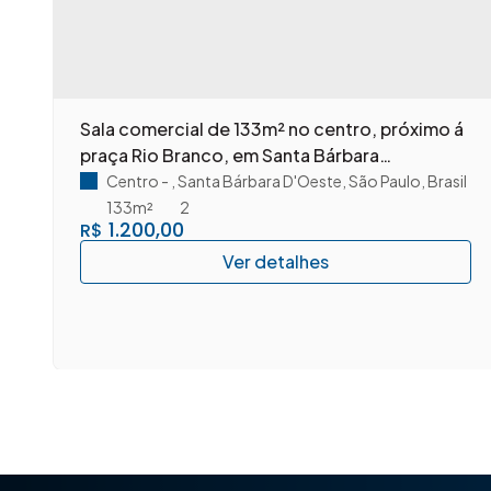
m
Sala comercial de 133m² no centro, próximo á
praça Rio Branco, em Santa Bárbara
D'Oeste/SP.
Centro
,
Santa Bárbara D'Oeste
,
São Paulo
,
Brasil
133m²
2
1.200,00
R$