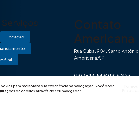
Contato
Serviços
Americana
Locação
inanciamento
Rua Cuba, 904, Santo Antônio
Americana/SP
Imóvel
(19) 3648-8494
(19) 97423-
0446
contato@imovibe.com.
 cookies para melhorar a sua experiência na navegação.
Você pode
Termos
Privacid
igurações de cookies através do seu navegador.