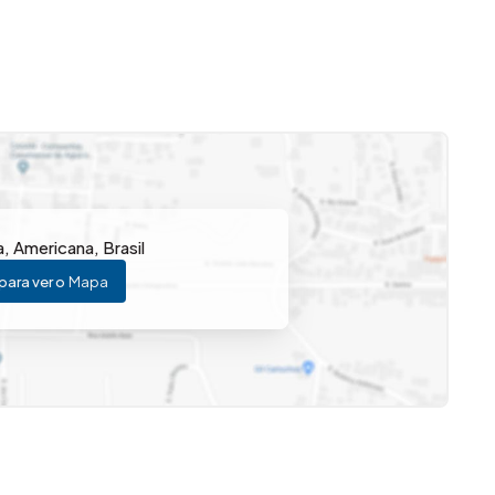
a
,
Americana
,
Brasil
para ver o
Mapa