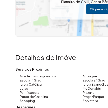
Imovibe Imóveis
Planalto do Sol II
,
Santa Bá
(19) 3648-8494
Clique aqui 
Detalhes do Imóvel
Serviços Próximos
Academias de ginástica
Açougue
Escola 1º Grau
Escola 2º Grau
Igreja Católica
Igreja Evangélic
Lojas
Mc Donalds
Panificadora
Pizzaria
Posto de Gasolina
Praça/Parque
Shopping
Sorveteria
Destaques