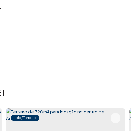
o
!
Lote/Terreno