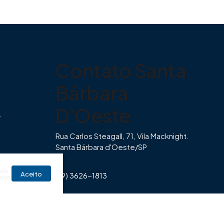
Contato Santa
Bárbara
D'Oeste
.
Rua Carlos Steagall, 71, Vila Macknight.
Santa Bárbara d'Oeste/SP
br
 de
Aceito
(19) 3626-1813
ade
Horário de Funcionamento Imovibe