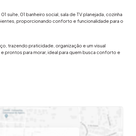
 suíte, 01 banheiro social, sala de TV planejada, cozinha
mbientes, proporcionando conforto e funcionalidade para o
o, trazendo praticidade, organização e um visual
 prontos para morar, ideal para quem busca conforto e
a d’Oeste, com fácil acesso a comércios, escolas e
idade de vida para toda a família.
e agende sua visita!