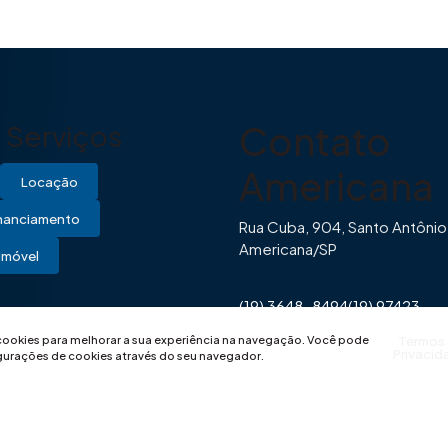
Contato
Serviços
Americana
Locação
inanciamento
Rua Cuba, 904, Santo Antônio
Americana/SP
Imóvel
(19) 3648-8494
(19) 97423-
0446
contato@imovibe.com.
 cookies para melhorar a sua experiência na navegação.
Você pode
Termos
Privacid
igurações de cookies através do seu navegador.