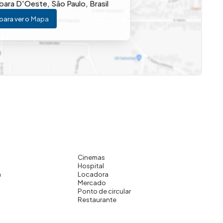
rbara D'Oeste
,
São Paulo
,
Brasil
para ver o
Mapa
Cinemas
Hospital
a
Locadora
Mercado
Ponto de circular
Restaurante