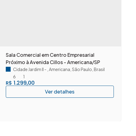
Sala Comercial em Centro Empresarial
S
Próximo à Avenida Cillos - Americana/SP
A
Cidade Jardim II
,
Americana
,
São Paulo
,
Brasil
6
1
1.299,00
R$