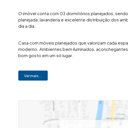
O imóvel conta com 03 dormitórios planejados, sendo 01
planejada, lavanderia e excelente distribuição dos a
dia a dia.
Casa com móveis planejados que valorizam cada espaç
moderno. Ambientes bem iluminados, aconchegantes e
bom gosto em um só lugar.
Localizada no bairro Planalto do Sol, em Santa Bárbar
Ver mais...
principais vias da cidade, garantindo praticidade e qual
Finalização
Pagamento: aceita financiamento
Aceita financiamento bancário
Chamada para ação:
Gostou desse imóvel? Entre em contato agora mesmo 