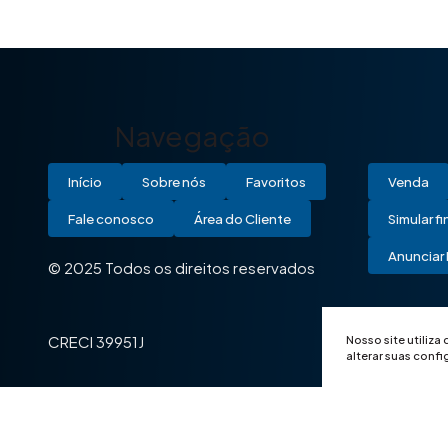
Navegação
Início
Sobre nós
Favoritos
Venda
Fale conosco
Área do Cliente
Simular f
Anunciar 
© 2025 Todos os direitos reservados
Nosso site utiliza
CRECI 39951J
alterar suas conf