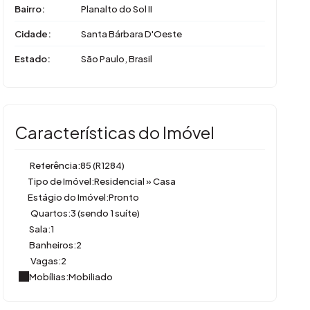
Bairro:
Planalto do Sol II
Cidade:
Santa Bárbara D'Oeste
Estado:
São Paulo, Brasil
Características do Imóvel
Referência:
85
(R1284)
Tipo de Imóvel:
Residencial
»
Casa
Estágio do Imóvel:
Pronto
Quartos:
3 (sendo 1 suíte)
Sala:
1
Banheiros:
2
Vagas:
2
Mobílias:
Mobiliado