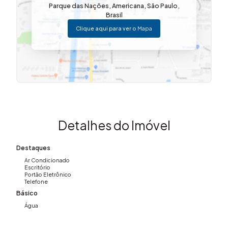
VOCÊ!
Parque das Nações
,
Americana
,
São Paulo
,
Brasil
Clique aqui para ver o
Mapa
Detalhes do Imóvel
Destaques
Ar Condicionado
Escritório
Portão Eletrônico
Telefone
Básico
Água