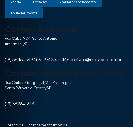
Venda
Locação
Simular financiamento
Anunciar Imóvel
Contato Americana
Rua Cuba, 904, Santo Antônio.
Americana/SP
(19) 3648-8494
(19) 97423-0446
contato@imovibe.com.br
Contato Santa Bárbara D'Oeste
Rua Carlos Steagall, 71, Vila Macknight.
Santa Bárbara d'Oeste/SP
(19) 3626-1813
Horário de Funcionamento Imovibe