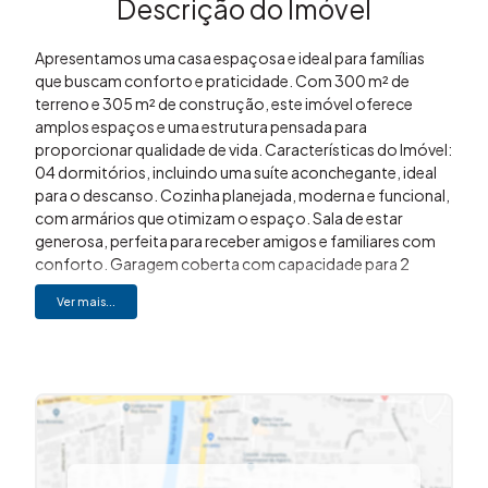
Descrição do Imóvel
Apresentamos uma casa espaçosa e ideal para famílias
que buscam conforto e praticidade. Com 300 m² de
terreno e 305 m² de construção, este imóvel oferece
amplos espaços e uma estrutura pensada para
proporcionar qualidade de vida. Características do Imóvel:
04 dormitórios, incluindo uma suíte aconchegante, ideal
para o descanso. Cozinha planejada, moderna e funcional,
com armários que otimizam o espaço. Sala de estar
generosa, perfeita para receber amigos e familiares com
conforto. Garagem coberta com capacidade para 2
carros, garantindo segurança e conveniência. Sala de
Ver mais...
jogos ampla, com 2 sacadas, proporcionando diversão e
lazer para toda a família. Área gourmet completa, com
quintal nos fundos, ideal para momentos de
confraternização e churrascos. Oportunidade Única: Essa
casa é a combinação perfeita entre espaço, conforto e
praticidade. Não perca a chance de conhecê-la
pessoalmente. Gostou? Entre em contato. (19) 3648-
8494 Imovibe Imóveis A imobiliária que causa magia em