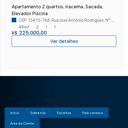
Apartamento 2 quartos, Iracema, Sacada,
Elevador Piscina
CEP: 13470-768
,
Rua José Antônio Rodrigues
,
N°:
290
,
Jar
49m²
2
1
1
225.000,00
R$
Navegação
Início
Sobre nós
Favoritos
Fale conosco
Área do Cliente