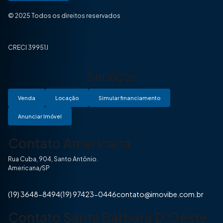
© 2025 Todos os direitos reservados
CRECI 39951J
Serviços
Venda
Locação
Simular financiamento
Anunciar Imóvel
Contato Americana
Rua Cuba, 904, Santo Antônio.
Americana/SP
(19) 3648-8494
(19) 97423-0446
contato@imovibe.com.br
Contato Santa Bárbara D'Oeste