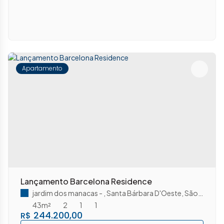
Apartamento
Lançamento Barcelona Residence
jardim dos manacas
,
Santa Bárbara D'Oeste
,
São Paulo
,
B
43m²
2
1
1
244.200,00
R$