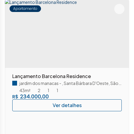
Apartamento
Lançamento Barcelona Residence
jardim dos manacas
,
Santa Bárbara D'Oeste
,
São Paulo
,
B
43m²
2
1
1
234.000,00
R$