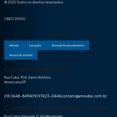
© 2025 Todos os direitos reservados
CRECI 39951J
Serviços
Venda
Locação
Simular financiamento
Anunciar Imóvel
Contato Americana
Rua Cuba, 904, Santo Antônio.
Americana/SP
(19) 3648-8494
(19) 97423-0446
contato@imovibe.com.br
Contato Santa Bárbara D'Oeste
Rua Carlos Steagall, 71, Vila Macknight.