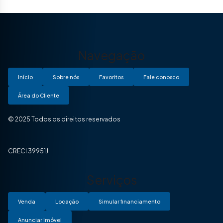
Navegação
Início
Sobre nós
Favoritos
Fale conosco
Área do Cliente
© 2025 Todos os direitos reservados
CRECI 39951J
Serviços
Venda
Locação
Simular financiamento
Anunciar Imóvel