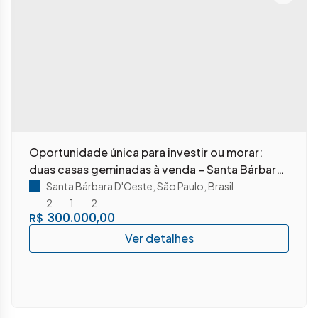
Oportunidade única para investir ou morar:
duas casas geminadas à venda – Santa Bárbara
D`oeste - SP
Santa Bárbara D'Oeste
,
São Paulo
,
Brasil
2
1
2
300.000,00
R$