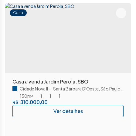
Casa
Casa a venda Jardim Perola, SBO
Cidade Nova II
,
Santa Bárbara D'Oeste
,
São Paulo
,
Brasil
150m²
1
1
1
310.000,00
R$