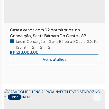
Casa à venda com 02 dormitórios, no
Conceição, Santa Bárbara Do Oeste - SP.
Jardim Conceição
,
Santa Bárbara D'Oeste
,
São Paulo
,
Bra
125m²
2
2
2
210.000,00
R$
Casa