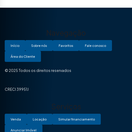
Navegação
Início
Sobre nós
Favoritos
Fale conosco
Área do Cliente
© 2025 Todos os direitos reservados
CRECI 39951J
Serviços
Venda
Locação
Simular financiamento
Anunciar Imóvel