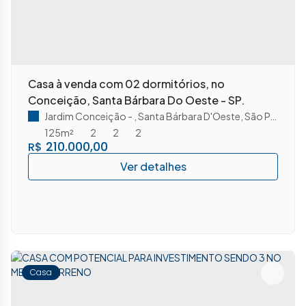
Casa à venda com 02 dormitórios, no
Conceição, Santa Bárbara Do Oeste - SP.
Jardim Conceição
,
Santa Bárbara D'Oeste
,
São Paulo
,
Bra
125m²
2
2
2
210.000,00
R$
Casa