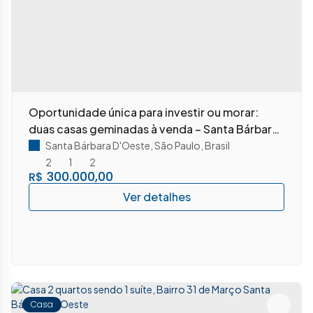
Oportunidade única para investir ou morar:
duas casas geminadas à venda – Santa Bárbara
D`oeste - SP
Santa Bárbara D'Oeste
,
São Paulo
,
Brasil
2
1
2
300.000,00
R$
Casa