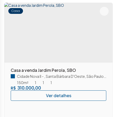
Casa
Casa a venda Jardim Perola, SBO
Cidade Nova II
,
Santa Bárbara D'Oeste
,
São Paulo
,
Brasil
150m²
1
1
1
310.000,00
R$