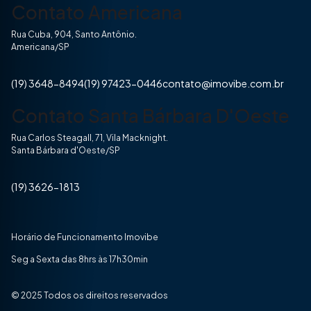
Contato Americana
Rua Cuba, 904, Santo Antônio.
Americana/SP
(19) 3648-8494
(19) 97423-0446
contato@imovibe.com.br
Contato Santa Bárbara D'Oeste
Rua Carlos Steagall, 71, Vila Macknight.
Santa Bárbara d'Oeste/SP
(19) 3626-1813
Horário de Funcionamento Imovibe
Seg a Sexta das 8hrs às 17h30min
© 2025 Todos os direitos reservados