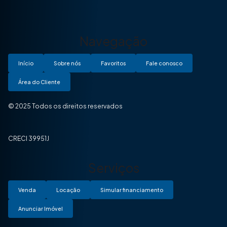
Navegação
Início
Sobre nós
Favoritos
Fale conosco
Área do Cliente
© 2025 Todos os direitos reservados
CRECI 39951J
Serviços
Venda
Locação
Simular financiamento
Anunciar Imóvel