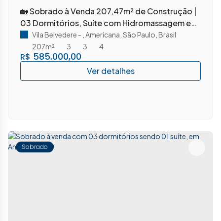
🏡 Sobrado à Venda 207,47m² de Construção |
03 Dormitórios, Suíte com Hidromassagem e
Área Gourmet – Vila Belvedere – Americana/SP
Vila Belvedere
,
Americana
,
São Paulo
,
Brasil
207m²
3
3
4
585.000,00
R$
Sobrado