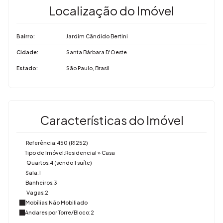
Localização do Imóvel
Bairro:
Jardim Cândido Bertini
Cidade:
Santa Bárbara D'Oeste
Estado:
São Paulo, Brasil
Características do Imóvel
Referência:
450
(R1252)
Tipo de Imóvel:
Residencial
»
Casa
Quartos:
4 (sendo 1 suíte)
Sala:
1
Banheiros:
3
Vagas:
2
Mobílias:
Não Mobiliado
Andares por Torre/Bloco:
2