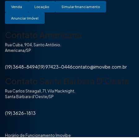
Venda
Locação
Simular financiamento
Anunciar Imóvel
Contato Americana
Rua Cuba, 904, Santo Antônio.
Americana/SP
(19) 3648-8494
(19) 97423-0446
contato@imovibe.com.br
Contato Santa Bárbara D'Oeste
Rua Carlos Steagall, 71, Vila Macknight.
Santa Bárbara d'Oeste/SP
(19) 3626-1813
Horário de Funcionamento Imovibe