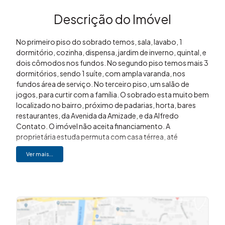
Descrição do Imóvel
No primeiro piso do sobrado temos, sala, lavabo, 1
dormitório, cozinha, dispensa, jardim de inverno, quintal, e
dois cômodos nos fundos. No segundo piso temos mais 3
dormitórios, sendo 1 suíte, com ampla varanda, nos
fundos área de serviço. No terceiro piso, um salão de
jogos, para curtir com a família. O sobrado esta muito bem
localizado no bairro, próximo de padarias, horta, bares
restaurantes, da Avenida da Amizade, e da Alfredo
Contato. O imóvel não aceita financiamento. A
proprietária estuda permuta com casa térrea, até
R$350.000,00 mil. . Gostou? Entre em contato (19)3648-
Ver mais...
8494 Imovibe imóveis A imobiliária que causa magia em
VOCÊ