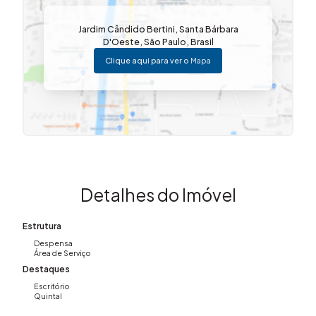
Jardim Cândido Bertini
,
Santa Bárbara
D'Oeste
,
São Paulo
,
Brasil
Clique aqui para ver o
Mapa
Detalhes do Imóvel
Estrutura
Despensa
Área de Serviço
Destaques
Escritório
Quintal