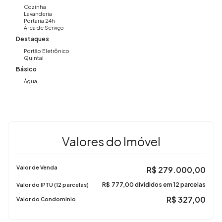
Cozinha
Lavanderia
Portaria 24h
Aceita financiamento, avalia carro como parte de
Área de Serviço
pagamento, não perca a chance de morar com segurança
Destaques
e lazer!
Portão Eletrônico
Quintal
Gostou desse imóvel?
Básico
Me liga e agende sua visita! Imovibe Imóveis (19) 3648-
Água
8494.
Valores do Imóvel
Valor de Venda
R$
279.000,00
R$
777,00 divididos em 12 parcelas
Valor do IPTU (12 parcelas)
R$
327,00
Valor do Condominio