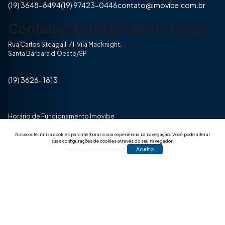
(19) 3648-8494
(19) 97423-0446
contato@imovibe.com.br
Contato Santa Bárbara D'Oeste
Rua Carlos Steagall, 71, Vila Macknight.
Santa Bárbara d'Oeste/SP
(19) 3626-1813
Horário de Funcionamento Imovibe
Seg a Sexta das 8hrs às 17h30min
Nosso site utiliza cookies para melhorar a sua experiência na navegação.
Você pode alterar
suas configurações de cookies através do seu navegador.
Termos de Privacidade
Aceito
© 2025 Todos os direitos reservados