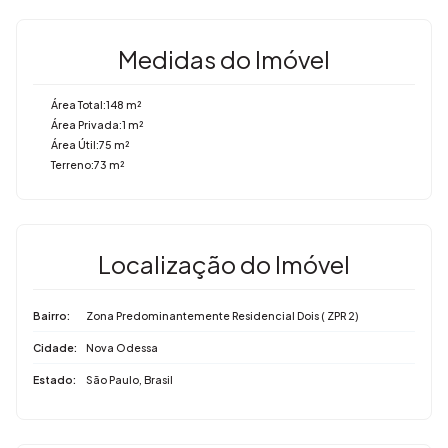
Medidas do Imóvel
Área Total:
148 m²
Área Privada:
1 m²
Área Útil:
75 m²
Terreno:
73 m²
Localização do Imóvel
Bairro:
Zona Predominantemente Residencial Dois ( ZPR 2)
Cidade:
Nova Odessa
Estado:
São Paulo, Brasil