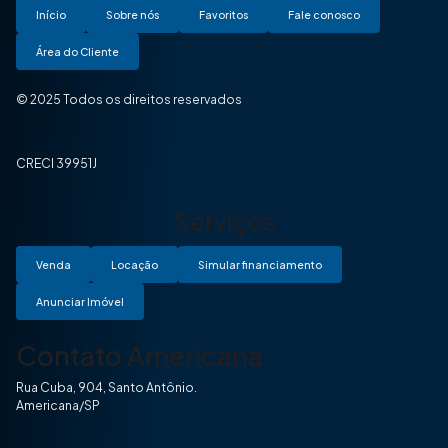
Início
Sobre nós
Favoritos
Fale conosco
Área do Cliente
© 2025 Todos os direitos reservados
CRECI 39951J
Serviços
Venda
Locação
Simular financiamento
Anunciar Imóvel
Contato Americana
Rua Cuba, 904, Santo Antônio.
Americana/SP