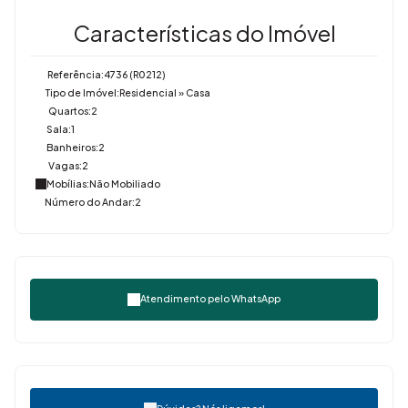
Características do Imóvel
Referência:
4736
(R0212)
Tipo de Imóvel:
Residencial
»
Casa
Quartos:
2
Sala:
1
Banheiros:
2
Vagas:
2
Mobílias:
Não Mobiliado
Número do Andar:
2
Atendimento pelo
WhatsApp