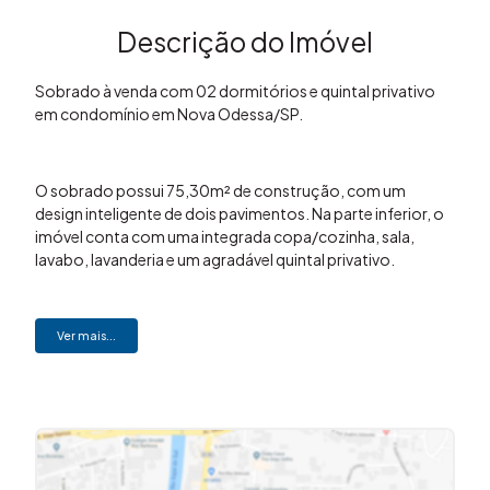
Descrição do Imóvel
Sobrado à venda com 02 dormitórios e quintal privativo
em condomínio em Nova Odessa/SP.
O sobrado possui 75,30m² de construção, com um
design inteligente de dois pavimentos. Na parte inferior, o
imóvel conta com uma integrada copa/cozinha, sala,
lavabo, lavanderia e um agradável quintal privativo.
A garagem coberta oferece espaço para dois veículos.
Ver mais...
No piso superior, você encontra 02 dormitórios grandes,
ambos com vista livre e excelente ventilação, atendidos
por 01 banheiro social.