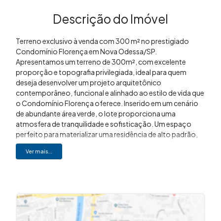
Descrição do Imóvel
Terreno exclusivo à venda com 300 m² no prestigiado
Condomínio Florença em Nova Odessa/SP.
Apresentamos um terreno de 300m², com excelente
proporção e topografia privilegiada, ideal para quem
deseja desenvolver um projeto arquitetônico
contemporâneo, funcional e alinhado ao estilo de vida que
o Condomínio Florença oferece. Inserido em um cenário
de abundante área verde, o lote proporciona uma
atmosfera de tranquilidade e sofisticação. Um espaço
perfeito para materializar uma residência de alto padrão,
com vista harmoniosa e total integração com a natureza
Ver mais...
do entorno. Localizado em Nova Odessa, o Condomínio
Florença está estrategicamente posicionado próximo às
principais vias de acesso da região, além de contar com
escolas, mercados, farmácias e serviços essenciais no
entorno. Um endereço que une conveniência, segurança e
qualidade de vida. O Condomínio Florença oferece uma
infraestrutura completa pensada para proporcionar