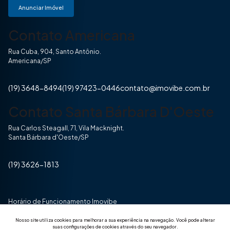
Anunciar Imóvel
Contato Americana
Rua Cuba, 904, Santo Antônio.
Americana/SP
(19) 3648-8494
(19) 97423-0446
contato@imovibe.com.br
Contato Santa Bárbara D'Oeste
Rua Carlos Steagall, 71, Vila Macknight.
Santa Bárbara d'Oeste/SP
(19) 3626-1813
Horário de Funcionamento Imovibe
Seg a Sexta das 8hrs às 17h30min
Nosso site utiliza cookies para melhorar a sua experiência na navegação.
Você pode alterar
suas configurações de cookies através do seu navegador.