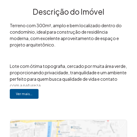
Descrição do Imóvel
Terreno com 300m², amplo e bem localizado dentro do
condomínio, ideal para construção de residência
moderna, com excelente aproveitamento de espaço e
projeto arquitetônico.
Lote com ótima topografia, cercado por muita área verde,
proporcionando privacidade, tranquilidade e um ambiente
perfeito para quem busca qualidade de vida e contato
com a natureza.
Ver mais...
Localizado na cidade de Nova Odessa, o Condomínio
Florença oferece fácil acesso às principais vias da região,
além de estar próximo a comércios, escolas,
supermercados e serviços essenciais.