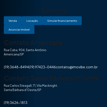
Serviços
Venda
Locação
Simular financiamento
Anunciar Imóvel
Contato Americana
Rua Cuba, 904, Santo Antônio.
Americana/SP
(19) 3648-8494
(19) 97423-0446
contato@imovibe.com.br
Contato Santa Bárbara D'Oeste
Rua Carlos Steagall, 71, Vila Macknight.
Santa Bárbara d'Oeste/SP
(19) 3626-1813