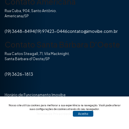
Contato Americana
Rua Cuba, 904, Santo Antônio.
Americana/SP
(19) 3648-8494
(19) 97423-0446
contato@imovibe.com.br
Contato Santa Bárbara D'Oeste
Rua Carlos Steagall, 71, Vila Macknight.
Santa Bárbara d'Oeste/SP
(19) 3626-1813
Horário de Funcionamento Imovibe
Seg a Sexta das 8hrs às 17h30min
Nosso site utiliza cookies para melhorar a sua experiência na navegação.
Você pode alterar
suas configurações de cookies através do seu navegador.
Termos de Privacidade
Aceito
© 2025 Todos os direitos reservados