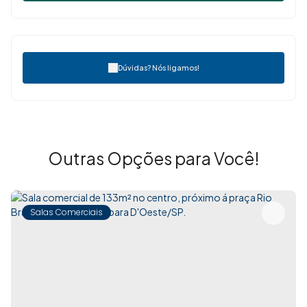
Atuamos na compra, venda e locação de imóveis,
prestando toda a assessoria necessária para garantir
transações seguras e tranquilas. Acreditamos que cada
imóvel representa mais do que uma negociação: é um
Dúvidas? Nós ligamos!
novo capítulo na vida de quem compra, vende ou aluga.
✨ Imovibe Imóveis. A imobiliária que causa magia em você.
em você.
Outras Opções para Você!
Salas Comerciais