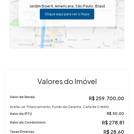
natural
Jardim Boer II
,
Americana
,
São Paulo
,
Brasil
Clique aqui para ver o
Mapa
🍽️ Cozinha funcional
🧺 Área de serviço
✨ Diferenciais do imóvel:
✔️ Carpete de madeira nos dormitórios
✔️ Porcelanato nas áreas frias
✔️ Preparação para ar-condicionado
Valores do Imóvel
✔️ Planta bem distribuída, com ambientes práticos para o
dia a dia
Valor de Venda
R$
259.700,00
Aceita-se: Financiamento, Fundo de Garantia, Carta de Crédito,
R$
50,00
Valor do IPTU
🏢 Infraestrutura do condomínio:
R$
278,81
Valor do Condominio
🚗 1 vaga de garagem
R$
28,60
Taxas Diversas