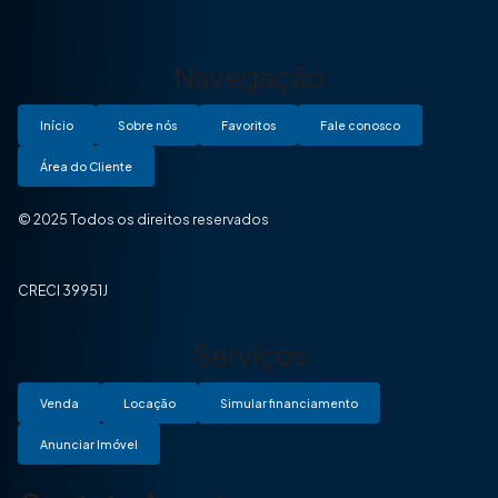
Navegação
Início
Sobre nós
Favoritos
Fale conosco
Área do Cliente
© 2025 Todos os direitos reservados
CRECI 39951J
Serviços
Venda
Locação
Simular financiamento
Anunciar Imóvel