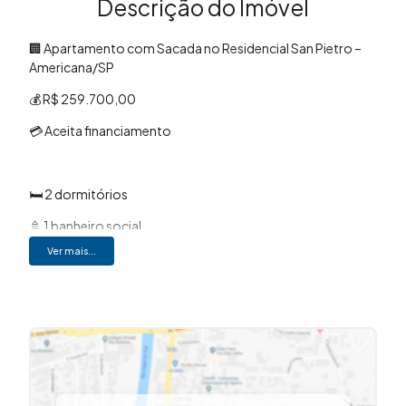
Descrição do Imóvel
🏢 Apartamento com Sacada no Residencial San Pietro –
Americana/SP
💰 R$ 259.700,00
💳 Aceita financiamento
🛏️ 2 dormitórios
🚿 1 banheiro social
Ver mais...
🚗 1 vaga de garagem
📐 54,54m² de área privativa
🛋️ Sala de estar integrada à sala de jantar, criando um
ambiente confortável e funcional
🌿 Sacada, proporcionando mais ventilação e iluminação