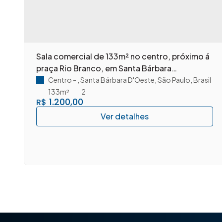
e
Sala comercial de 133m² no centro, próximo á
praça Rio Branco, em Santa Bárbara
D'Oeste/SP.
Centro
,
Santa Bárbara D'Oeste
,
São Paulo
,
Brasil
133m²
2
1.200,00
R$