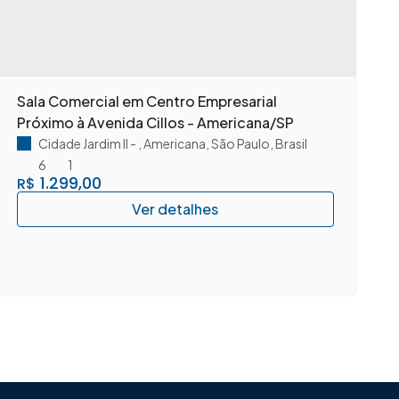
Sala Comercial em Centro Empresarial
S
Próximo à Avenida Cillos - Americana/SP
A
Cidade Jardim II
,
Americana
,
São Paulo
,
Brasil
6
1
1.299,00
R$