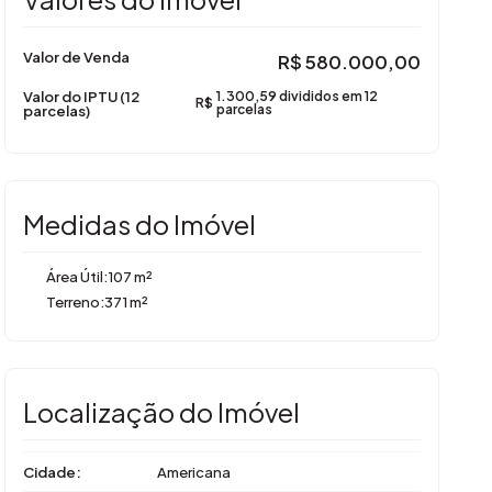
Valor de Venda
R$
580.000,00
Valor do IPTU (12
1.300,59 divididos em 12
R$
parcelas)
parcelas
Medidas do Imóvel
Área Útil:
107 m²
Terreno:
371 m²
Localização do Imóvel
Cidade:
Americana