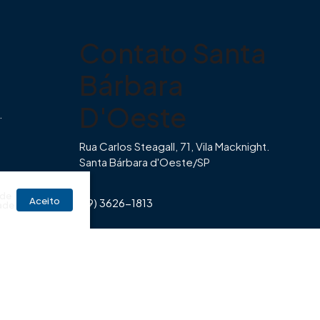
Contato Santa
Bárbara
D'Oeste
.
Rua Carlos Steagall, 71, Vila Macknight.
Santa Bárbara d'Oeste/SP
br
 de
Aceito
(19) 3626-1813
ade
Horário de Funcionamento Imovibe
Seg a Sexta das 8hrs às 17h30min