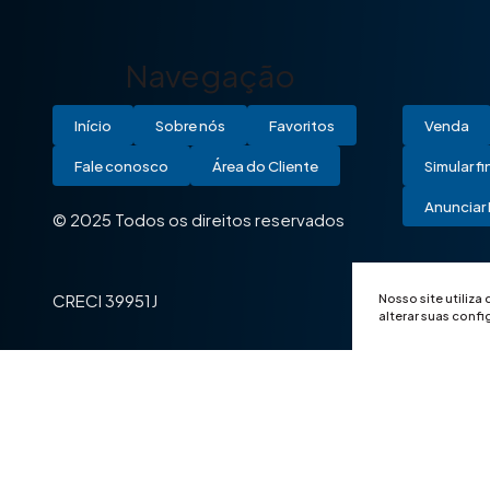
Navegação
Início
Sobre nós
Favoritos
Venda
Fale conosco
Área do Cliente
Simular f
Anunciar 
© 2025 Todos os direitos reservados
Nosso site utiliza
CRECI 39951J
alterar suas conf