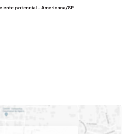
elente potencial – Americana/SP
o
e vias principais da cidade.