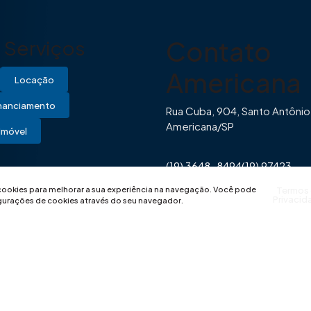
Contato
Serviços
Americana
Locação
inanciamento
Rua Cuba, 904, Santo Antônio
Americana/SP
Imóvel
(19) 3648-8494
(19) 97423-
0446
contato@imovibe.com.
 cookies para melhorar a sua experiência na navegação.
Você pode
Termos
Privacid
igurações de cookies através do seu navegador.