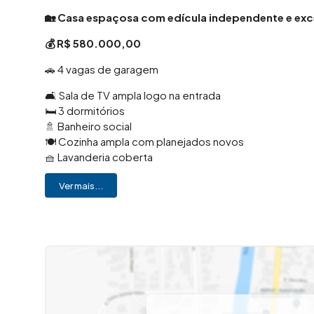
🏡 Casa espaçosa com edícula independente e exc
💰 R$ 580.000,00
🚗 4 vagas de garagem
🛋️ Sala de TV ampla logo na entrada
🛏️ 3 dormitórios
🚿 Banheiro social
🍽️ Cozinha ampla com planejados novos
🧺 Lavanderia coberta
🌿 Quintal amplo com espaço para jardim
Ver mais...
🏠 Edícula com acesso independente:
🛋️ Sala
🍽️ Cozinha
🛏️ 2 dormitórios
🚿 Banheiro
🔽 Espaço inferior com múltiplas possibilidades de us
📍 Localização com fácil acesso a comércios, serviços 