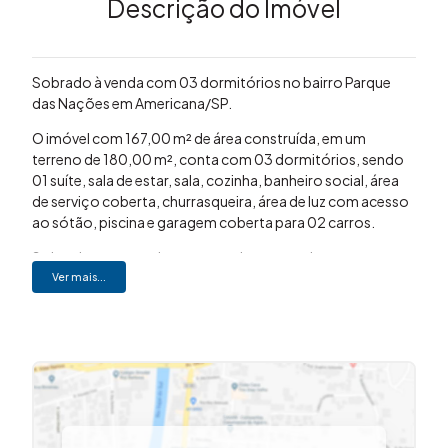
Descrição do Imóvel
Sobrado à venda com 03 dormitórios no bairro Parque
das Nações em Americana/SP.
O imóvel com 167,00 m² de área construída, em um
terreno de 180,00 m², conta com 03 dormitórios, sendo
01 suíte, sala de estar, sala, cozinha, banheiro social, área
de serviço coberta, churrasqueira, área de luz com acesso
ao sótão, piscina e garagem coberta para 02 carros.
Sobrado com excelente aproveitamento dos espaços,
ambientes bem distribuídos e funcionais. Conta com área
Ver mais...
de lazer com piscina e churrasqueira, ideal para momentos
de convivência com a família e amigos, além de ótima
iluminação natural.
Localizado no bairro Parque das Nações, em
Americana/SP, com fácil acesso às principais avenidas da
cidade e próximo a comércios e serviços.