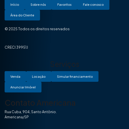
Início
Sobre nós
Favoritos
Fale conosco
Área do Cliente
© 2025 Todos os direitos reservados
CRECI 39951J
Serviços
Venda
Locação
Simular financiamento
Anunciar Imóvel
Contato Americana
Rua Cuba, 904, Santo Antônio.
Americana/SP