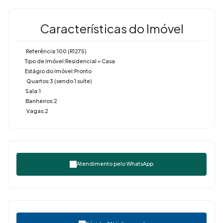
Características do Imóvel
Referência:
100
(R1275)
Tipo de Imóvel:
Residencial
»
Casa
Estágio do Imóvel:
Pronto
Quartos:
3 (sendo 1 suíte)
Sala:
1
Banheiros:
2
Vagas:
2
Atendimento pelo
WhatsApp