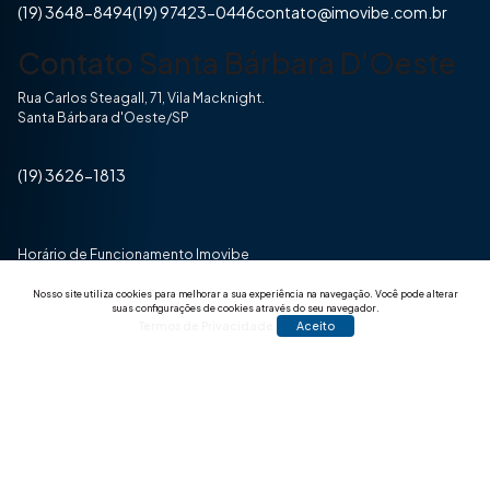
(19) 3648-8494
(19) 97423-0446
contato@imovibe.com.br
Contato Santa Bárbara D'Oeste
Rua Carlos Steagall, 71, Vila Macknight.
Santa Bárbara d'Oeste/SP
(19) 3626-1813
Horário de Funcionamento Imovibe
Seg a Sexta das 8hrs às 17h30min
Nosso site utiliza cookies para melhorar a sua experiência na navegação.
Você pode alterar
suas configurações de cookies através do seu navegador.
Termos de Privacidade
Aceito
© 2025 Todos os direitos reservados