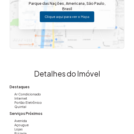
Parque das Nações
,
Americana
,
São Paulo
,
Aceita financiamento.
Brasil
Aceita permuta.
Clique aqui para ver o
Mapa
Documentação 100%.
Vai perder essa oportunidade?
Chamada para ação:
Gostou desse imóvel? Me liga!
Imovibe Imóveis
(19) 3648-8494
Detalhes do Imóvel
Destaques
Ar Condicionado
Internet
Portão Eletrônico
Quintal
Serviços Próximos
Avenida
Açougue
Lojas
Pizzaria