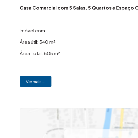
Casa Comercial com 5 Salas, 5 Quartos e Espaço
Imóvel com:
Área útil: 340 m²
Área Total: 505 m²
5 quartos, sendo todos com armários planejados e 1 s
Ver mais...
2 salas amplas
Cozinha com armário planejado
Banheiro social
Despensa interna
Lavabo