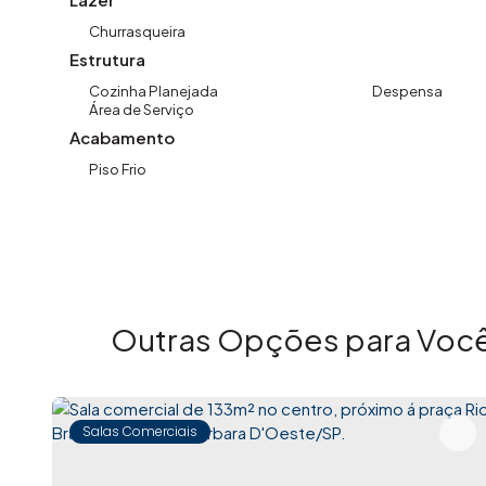
Churrasqueira
Imovibe Imóveis
Estrutura
A imobiliária que causa magia em VOCÊ!
Cozinha Planejada
Despensa
Área de Serviço
Acabamento
Piso Frio
Outras Opções para Você
Salas Comerciais