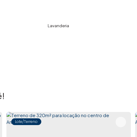
Lavanderia
!
Lote/Terreno