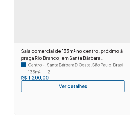
m
Sala comercial de 133m² no centro, próximo á
praça Rio Branco, em Santa Bárbara
D'Oeste/SP.
Centro
,
Santa Bárbara D'Oeste
,
São Paulo
,
Brasil
133m²
2
1.200,00
R$