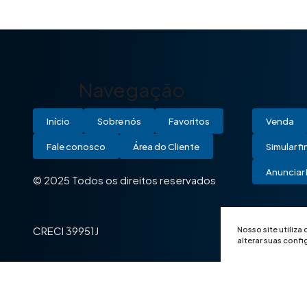
Navegação
Início
Sobre nós
Favoritos
Venda
Fale conosco
Área do Cliente
Simular f
Anunciar 
© 2025 Todos os direitos reservados
Nosso site utiliza
CRECI 39951J
alterar suas conf