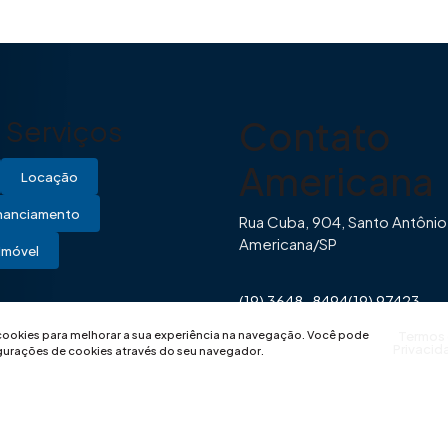
Contato
Serviços
Americana
Locação
inanciamento
Rua Cuba, 904, Santo Antônio
Americana/SP
Imóvel
(19) 3648-8494
(19) 97423-
0446
contato@imovibe.com.
 cookies para melhorar a sua experiência na navegação.
Você pode
Termos
Privacid
igurações de cookies através do seu navegador.