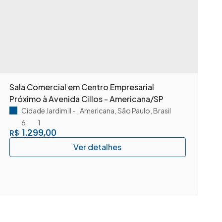
Sala Comercial em Centro Empresarial
A
Próximo à Avenida Cillos - Americana/SP
c
A
Cidade Jardim II
,
Americana
,
São Paulo
,
Brasil
6
1
1.299,00
R$