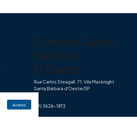
Contato Santa
Bárbara
D'Oeste
.
Rua Carlos Steagall, 71, Vila Macknight.
Santa Bárbara d'Oeste/SP
br
 de
Aceito
(19) 3626-1813
ade
Horário de Funcionamento Imovibe