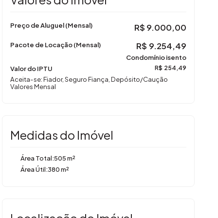
Preço de Aluguel (Mensal)
R$
9.000,00
Pacote de Locação (Mensal)
R$
9.254,49
Condomínio isento
Valor do IPTU
R$
254,49
Aceita-se: Fiador, Seguro Fiança, Depósito/Caução
Valores Mensal
Medidas do Imóvel
Área Total:
505 m²
Área Útil:
380 m²
Localização do Imóvel