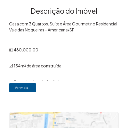
Descrição do Imóvel
Casa com 3 Quartos, Suíte e Área Gourmet no Residencial
Vale das Nogueiras – Americana/SP
💵 480.000,00
📐 154m² de área construída
🛏️ 3 quartos (sendo 1 suíte)
🚿 2 banheiros
Ver mais...
🛋️ Sala integrada
🍽️ Cozinha em conceito aberto
🍖 Área gourmet com churrasqueira
🚗 2 vagas de garagem cobertas
🪑 Móveis planejados na cozinha, banheiros e quarto
🏦 Aceita financiamento