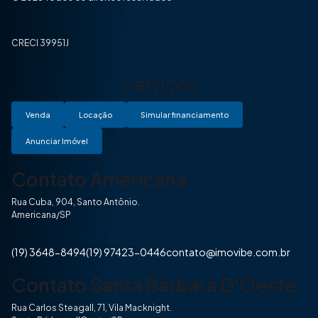
CRECI 39951J
Serviços
Venda
Locação
Simular financiamento
Anunciar Imóvel
Contato Americana
Rua Cuba, 904, Santo Antônio.
Americana/SP
(19) 3648-8494
(19) 97423-0446
contato@imovibe.com.br
Contato Santa Bárbara D'Oeste
Rua Carlos Steagall, 71, Vila Macknight.